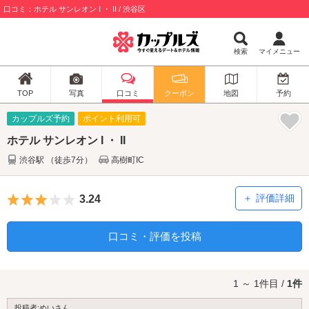
口コミ：ホテル サンレオン I ・ II / 渋谷区
検索
マイメニュー
TOP
写真
口コミ
クーポン
地図
予約
カップルズ予約
ポイント利用可
ホテル サンレオン I ・ II
渋谷駅 （徒歩7分）
高樹町IC
5つ星のうち3
評価詳細
3.24
口コミ・評価を投稿
1 ～ 1件目 /
1件
投稿者:めいさん