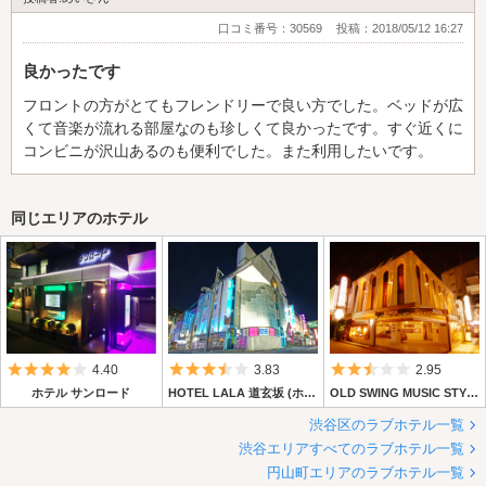
口コミ番号：30569
投稿：2018/05/12 16:27
良かったです
フロントの方がとてもフレンドリーで良い方でした。ベッドが広
くて音楽が流れる部屋なのも珍しくて良かったです。すぐ近くに
コンビニが沢山あるのも便利でした。また利用したいです。
同じエリアのホテル
5つ星のうち4
5つ星のうち3.5
5つ星のうち2.
4.40
3.83
2.95
ホテル サンロード
HOTEL LALA 道玄坂 (ホテル ララ 道玄坂)
OLD SWING MUSIC STYLE HOTEL (オールドスイングミュージックスタイル)
渋谷区のラブホテル一覧
渋谷エリアすべてのラブホテル一覧
円山町エリアのラブホテル一覧