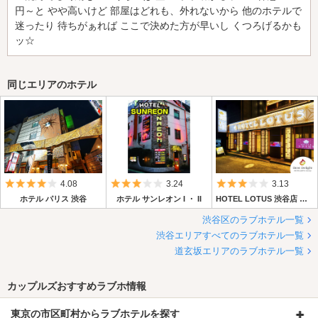
円～と やや高いけど 部屋はどれも、外れないから 他のホテルで
迷ったり 待ちがぁれば ここで決めた方が早いし くつろげるかも
ッ☆
同じエリアのホテル
5つ星のうち4
5つ星のうち3
5つ星のうち3
4.08
3.24
3.13
ホテル パリス 渋谷
ホテル サンレオン I ・ II
HOTEL LOTUS 渋谷店 【Best Delight Group】
渋谷区のラブホテル一覧
渋谷エリアすべてのラブホテル一覧
道玄坂エリアのラブホテル一覧
カップルズおすすめラブホ情報
東京の市区町村からラブホテルを探す