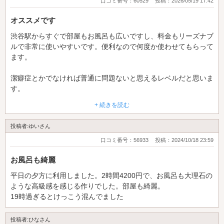
口コミ番号：60529
投稿：2026/05/19 17:42
オススメです
渋谷駅からすぐで部屋もお風呂も広いですし、料金もリーズナブ
ルで非常に使いやすいです。便利なので何度か使わせてもらって
ます。
潔癖症とかでなければ普通に問題ないと思えるレベルだと思いま
す。
+ 続きを読む
平日の日中は普通に空室がありますが、週末は日中でも混んでい
るので要注意です。
投稿者:ゆいさん
口コミ番号：56933
投稿：2024/10/18 23:59
お風呂も綺麗
平日の夕方に利用しました。2時間4200円で、お風呂も大理石の
ような高級感を感じる作りでした。部屋も綺麗。
19時過ぎるとけっこう混んでました
投稿者:ひなさん