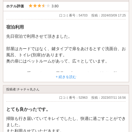
5つ星のうち3.5
ホテル評価
3.80
口コミ番号：54703
投稿：2024/03/09 17:25
宿泊利用
先日宿泊で利用させて頂きました。
部屋はカードではなく、鍵タイプで扉をあけるとすぐ洗面台、お
風呂、トイレ(別扉)があります。
奥の扉にはベットルームがあって、広々としています。
アメニティ系はスキンケア用品にプラスでパックがあり、助かり
+ 続きを読む
ました。
アイロンはカールアイロンとドライヤーがあり、フロントに言え
投稿者:チャチャ丸さん
ばコテや高機能のドライヤー貸出あります。
あとコンタクトの洗浄液とケースが無料(1つ)で部屋の自販機で
口コミ番号：52963
投稿：2023/07/11 16:56
買えます。充電器は、iPhone、Android、タイプC、オール(3つ
とても良かったです。
ついたもの)の貸出あります。
掃除も行き届いていてキレイでしたし、快適に過ごすことができ
必要なものが一通り用意されてあり、清潔感もありました。自分
ました。
の中では、可もなく不可もなく無難といった印象です。コンビニ
また利用させていただきます。