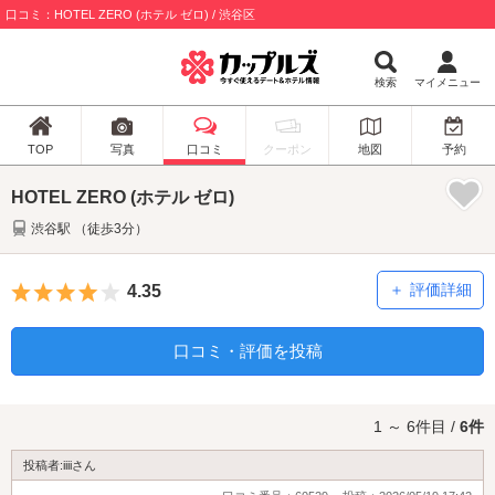
口コミ：HOTEL ZERO (ホテル ゼロ) / 渋谷区
検索
マイメニュー
TOP
写真
口コミ
クーポン
地図
予約
HOTEL ZERO (ホテル ゼロ)
渋谷駅 （徒歩3分）
5つ星のうち4
評価詳細
4.35
口コミ・評価を投稿
1 ～ 6件目 /
6件
投稿者:iiiiさん