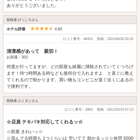
もすごく近いので、とてもありがたいとは思いました。
ありがとうございました。
投稿者:ぴっころさん
5つ星のうち4.5
ホテル評価
4.80
口コミ番号：46432
投稿：2021/06/26 20:25
清潔感があって 親切！
お部屋：302
何度か行ってますが、どの部屋も綺麗に掃除されていてくつろげ
ます！待つ時間ある時なども後何分で入れますよ と直ぐに教え
てくれるので助かります。買い物もコンビニが直ぐ近くにあるの
で便利です。
投稿者:ユミタンさん
口コミ番号：2863
投稿：2011/02/24 07:13
☆店員 テキパキ対応してくれるッ☆
☆部屋 きれいッ☆
☆混んでる時期も 1つくらいは 空いてて 助かるッ☆☆休憩 5000