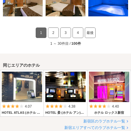
1
2
3
4
最後
1 ～ 30件目 /
100件
同じエリアのホテル
5つ星のうち4
5つ星のうち4
5つ星のうち4
4.07
4.38
4.40
HOTEL ATLAS (ホテル アトラス)
HOTEL 晏 (ホテル アン)【PASHAグループホテルズ（旧JHTグループ）】
ホテル ロックス新宿
新宿区のラブホテル一覧
新宿エリアすべてのラブホテル一覧