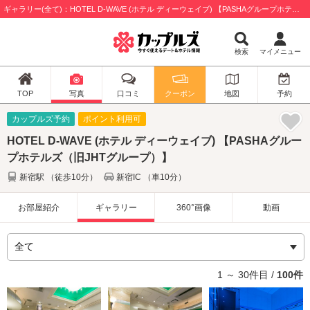
ギャラリー(全て)：HOTEL D-WAVE (ホテル ディーウェイブ) 【PASHAグループホテルズ（旧JHTグループ）】 / 新宿区
検索
マイメニュー
TOP
写真
口コミ
クーポン
地図
予約
カップルズ予約
ポイント利用可
HOTEL D-WAVE (ホテル ディーウェイブ) 【PASHAグルー
プホテルズ（旧JHTグループ）】
新宿駅 （徒歩10分）
新宿IC （車10分）
お部屋紹介
ギャラリー
360°画像
動画
1 ～ 30件目 /
100件