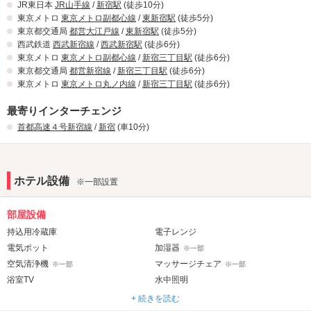
JR東日本
JR山手線
/
新宿駅
(徒歩10分)
東京メトロ
東京メトロ副都心線
/
東新宿駅
(徒歩5分)
東京都交通局
都営大江戸線
/
東新宿駅
(徒歩5分)
西武鉄道
西武新宿線
/
西武新宿駅
(徒歩6分)
東京メトロ
東京メトロ副都心線
/
新宿三丁目駅
(徒歩6分)
東京都交通局
都営新宿線
/
新宿三丁目駅
(徒歩6分)
東京メトロ
東京メトロ丸ノ内線
/
新宿三丁目駅
(徒歩6分)
最寄りインターチェンジ
首都高速４号新宿線
/
新宿
(車10分)
ホテル設備
※一部設置
部屋設備
持込用冷蔵庫
電子レンジ
電気ポット
加湿器
※一部
空気清浄機
マッサージチェア
※一部
※一部
浴室TV
水中照明
ジェット・バブルバス
マット
※一部
+ 続きを読む