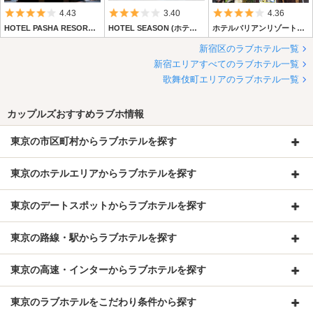
5つ星のうち4
5つ星のうち3
5つ星のうち4
4.43
3.40
4.36
HOTEL PASHA RESORT (ホテル パシャ リゾート) 【PASHAグループホテルズ（旧JHTグループ）】
HOTEL SEASON (ホテル シーズン)
ホテルバリアンリゾート新宿アイランド店
新宿区のラブホテル一覧
新宿エリアすべてのラブホテル一覧
歌舞伎町エリアのラブホテル一覧
カップルズおすすめラブホ情報
東京の市区町村からラブホテルを探す
東京のホテルエリアからラブホテルを探す
東京のデートスポットからラブホテルを探す
東京の路線・駅からラブホテルを探す
東京の高速・インターからラブホテルを探す
東京のラブホテルをこだわり条件から探す