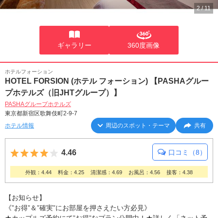
2
/
11
ギャラリー
360度画像
ホテルフォーション
HOTEL FORSION (ホテル フォーション) 【PASHAグルー
プホテルズ（旧JHTグループ）】
PASHAグループホテルズ
東京都新宿区歌舞伎町2-9-7
ホテル情報
周辺のスポット・テーマ
共有
5つ星のうち4
4.46
口コミ（8）
外観：4.44
料金：4.25
清潔感：4.69
お風呂：4.56
接客：4.38
【お知らせ】
《”お得”＆”確実”にお部屋を押さえたい方必見》