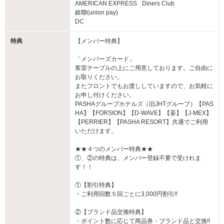
AMERICAN EXPRESS
Diners Club
銀聯(union pay)
DC
特典
【メンバー特典】
「メンバーズカード」
客室テーブルの上にご用意しております。ご自由に
お取りください。
またフロントでもお渡ししていますので、お気軽に
お申し付けください。
PASHAグループホテルズ（旧JHTグループ）【PAS
HA】【FORSION】【D-WAVE】【晏】【J-MEX】
【PERRIER】【PASHA RESORT】共通でご利用
いただけます。
★★４つのメンバー特典★★
①、②の特典は、メンバー登録不要で受けれま
す！！
①【割引特典】
・ご利用回数５回ごとに3,000円割引!!
②【ブランド品交換特典】
・ポイント数に応じて商品券・ブランド品と交換!!