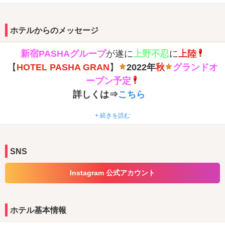
ホテルからのメッセージ
新宿PASHAグループ
が遂に
上野不忍
に
上陸
【
HOTEL PASHA GRAN
】
2022年
秋
グランドオ
ープン予定
詳しくは⇒
こちら
+ 続きを読む
予約
キャンペーン
実施中
詳しくは⇒
こちら
SNS
ドリンクサービス
・客室冷蔵庫に無料ドリンク2本をご用意いたしております。
Instagram 公式アカウント
無料モーニングサービス
・日～木曜日宿泊のお客様にドトール提供の無料モーニングサービ
スを実施中！
無料貸し出しシャンプーセット
ホテル基本情報
・各種メーカーの人気商品を取り揃えております。