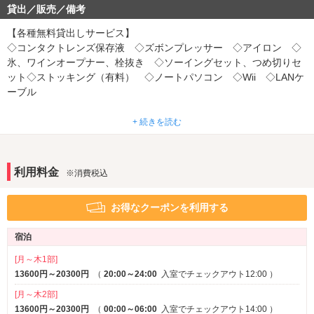
ウォシュレット
露天風呂
※一部
貸出／販売／備考
ミストサウナ
ドライサウナ
※一部
※一部
【各種無料貸出しサービス】
音響・映像・通信
◇コンタクトレンズ保存液 ◇ズボンプレッサー ◇アイロン ◇
ホームシアター
氷、ワインオープナー、栓抜き ◇ソーイングセット、つめ切りセ
カラオケ
※一部
※一部
ット◇ストッキング（有料） ◇ノートパソコン ◇Wii ◇LANケ
VOD
TVゲーム
※一部
ーブル
Wi-Fi
有線LAN
Android充電器
iPhone充電器
※一部
※一部
【ビューティー・ケア・サービス】
+ 続きを読む
ブルーレイプレーヤー
◇ナノケアスチーマー ◇目もとエステ ◇イオン、スチーム付き
くるくるドライヤー ◇カールアイロン＆ストレーター ◇ストレ
アメニティ
ートアイロン ◇加湿器
セレクトシャンプー
利用料金
カールドライヤー
※一部
※消費税込
ヘアアイロン
バスローブ
※一部
お得なクーポンを利用する
部屋タイプ
3名以上利用可
1名利用可
宿泊
サービス
[月～木1部]
13600円～20300円
（
20:00～24:00
入室でチェックアウト12:00
）
ルームサービス
[月～木2部]
13600円～20300円
（
00:00～06:00
入室でチェックアウト14:00
）