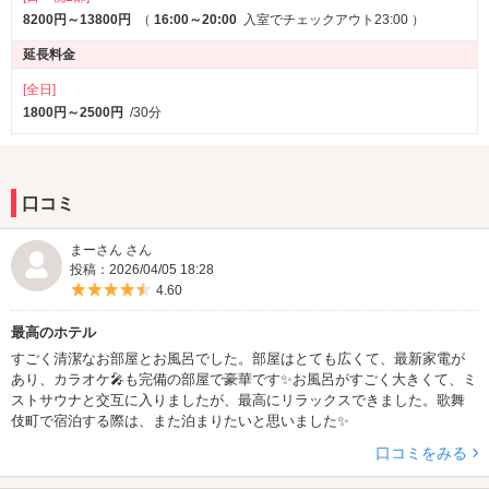
8200円～13800円
（
16:00～20:00
入室でチェックアウト23:00
）
延長料金
[全日]
1800円～2500円
/30分
口コミ
まーさん さん
投稿：2026/04/05 18:28
5つ星のうち4.5
4.60
最高のホテル
すごく清潔なお部屋とお風呂でした。部屋はとても広くて、最新家電が
あり、カラオケ🎤も完備の部屋で豪華です✨お風呂がすごく大きくて、ミ
ストサウナと交互に入りましたが、最高にリラックスできました。歌舞
伎町で宿泊する際は、また泊まりたいと思いました✨
口コミをみる