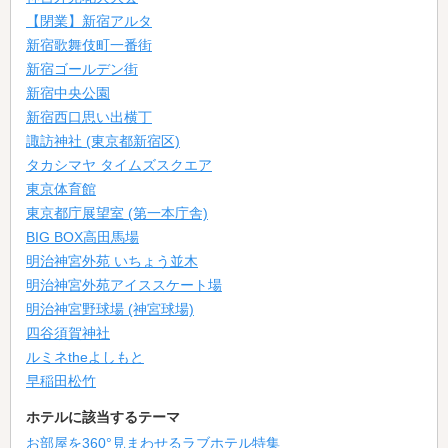
【閉業】新宿アルタ
新宿歌舞伎町一番街
新宿ゴールデン街
新宿中央公園
新宿西口思い出横丁
諏訪神社 (東京都新宿区)
タカシマヤ タイムズスクエア
東京体育館
東京都庁展望室 (第一本庁舎)
BIG BOX高田馬場
明治神宮外苑 いちょう並木
明治神宮外苑アイススケート場
明治神宮野球場 (神宮球場)
四谷須賀神社
ルミネtheよしもと
早稲田松竹
ホテルに該当するテーマ
お部屋を360°見まわせるラブホテル特集