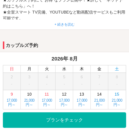
★カップルズ予約にて”お得”なプラン公開中！★詳しく「ネット予
約はこちら」へ！
★全室スマート TV完備、YOUTUBEなど動画配信サービスもご利用
可能です。
★PASHA GROUP HOTELS新宿エリア初の【カラオケLIVEDAMル
+ 続きを読む
ーム】を13部屋新設！
カラオケプランにてご予約承ります！
カップルズ予約
【新宿・歌舞伎町のモダンでスタイリッシュなラブホテル】
■全38室が非日常のモダンでスタイリシュな空間。
2026年 8月
■最上階の客室には、露天風呂やプライベートガーデンを設置し、贅
沢を尽くしたＶＩＰルームへと変貌。
日
月
火
水
木
金
土
■全室にプライベートサウナを完備し、各種ドライヤー、ヘアアイロ
2
3
4
5
6
7
8
ンなど豊富なアメニティーが女性に大人気。
-
-
-
-
-
-
-
■Wi-Fi、22型浴室ＴＶ、ブルーレイデッキ等も充実。
■ＲＶ車、大型車対応の無料駐車場も完備しております。
9
10
11
12
13
14
15
17,000
21,000
17,000
17,000
17,000
21,000
21,000
円～
円～
円～
円～
円～
円～
円～
プランをチェック