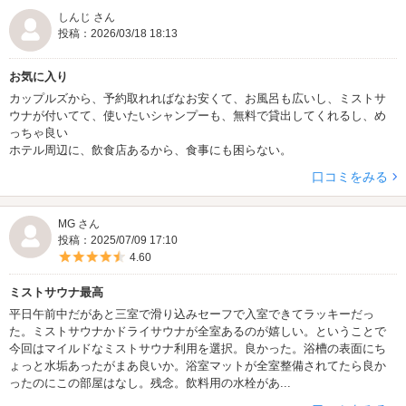
しんじ さん
投稿：2026/03/18 18:13
お気に入り
カップルズから、予約取れればなお安くて、お風呂も広いし、ミストサ
ウナが付いてて、使いたいシャンプーも、無料で貸出してくれるし、め
っちゃ良い
ホテル周辺に、飲食店あるから、食事にも困らない。
口コミをみる
MG さん
投稿：2025/07/09 17:10
5つ星のうち4.5
4.60
ミストサウナ最高
平日午前中だがあと三室で滑り込みセーフで入室できてラッキーだっ
た。ミストサウナかドライサウナが全室あるのが嬉しい。ということで
今回はマイルドなミストサウナ利用を選択。良かった。浴槽の表面にち
ょっと水垢あったがまあ良いか。浴室マットが全室整備されてたら良か
ったのにこの部屋はなし。残念。飲料用の水栓があ...