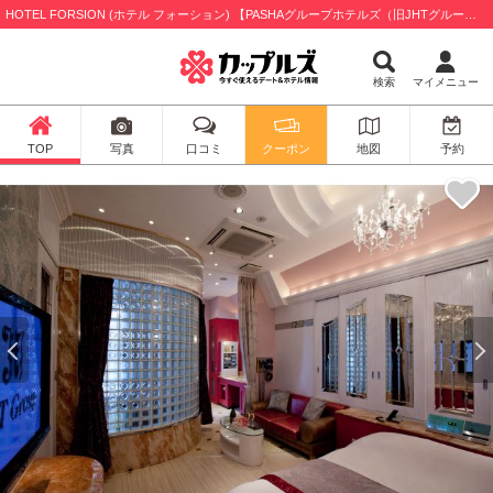
HOTEL FORSION (ホテル フォーション) 【PASHAグループホテルズ（旧JHTグループ）】 / 新宿区
検索
マイメニュー
TOP
写真
口コミ
クーポン
地図
予約