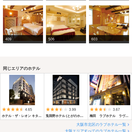
409
506
603
同じエリアのホテル
5つ星のうち4.5
5つ星のうち3.5
5つ星のうち3.
4.65
3.99
3.67
ホテル・ザ・レオン キタ店(レオキタ)【プラザアンジェログループ】
兎我野ホテル (とがのホテル)
梅田 ラブホテル ラヴィアンソフト
大阪市北区のラブホテル一覧
大阪エリアすべてのラブホテル一覧