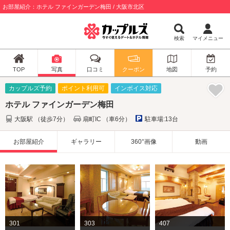
お部屋紹介：ホテル ファインガーデン梅田 / 大阪市北区
検索
マイメニュー
TOP
写真
口コミ
クーポン
地図
予約
カップルズ予約
ポイント利用可
インボイス対応
ホテル ファインガーデン梅田
大阪駅 （徒歩7分）
扇町IC （車6分）
駐車場:13台
お部屋紹介
ギャラリー
360°画像
動画
301
303
407