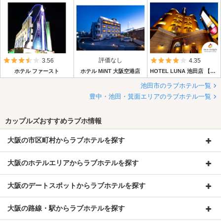
5つ星のうち3.5
評価なし
5つ星のうち4
3.56
4.35
ホテル ファースト
ホテル MiNT 大阪空港店
HOTEL LUNA 池田店 【Best Delight Group】
池田市のラブホテル一覧
豊中・池田・箕面エリアのラブホテル一覧
カップルズおすすめラブホ情報
大阪の市区町村からラブホテルを探す
大阪のホテルエリアからラブホテルを探す
大阪のデートスポットからラブホテルを探す
大阪の路線・駅からラブホテルを探す