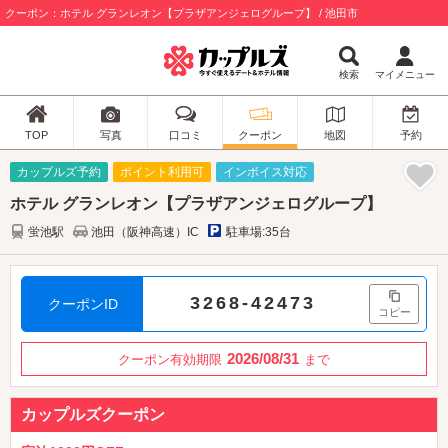
クーポン：ホテル グランレオン【プラザアンジェログループ】 / 池田市
検索
マイメニュー
TOP
写真
口コミ
クーポン
地図
予約
カップルズ予約
ポイント利用可
インボイス対応
ホテル グランレオン【プラザアンジェログループ】
蛍池駅
池田（阪神高速）IC
駐車場:35台
3268-42473
クーポンID
コピー
2026/08/31
クーポン有効期限
まで
カップルズクーポン