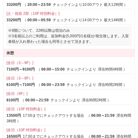
33200円
（
20:00～23:59
チェックインより10:00アウト 最大12時間
）
[土・祝前 2部（10F 特別料金）]
33200円
（
00:00～05:59
チェックインより14:00アウト 最大14時間
）
※9階について、22時以降は宿泊のみ
※3名様以上のご利用は、追加料金(5,000円/1名様)が発生致します。入室
者様が入れ替わった場合も同等とさせて頂きます。
休憩
[全日（3～9F）]
7100円～9100円
（
06:00～15:00
チェックインより
滞在時間4時間
）
[全日（3～8F）]
6100円～7100円
（
06:00～23:59
チェックインより
滞在時間2時間
）
[全日（9F）]
8100円
（
06:00～21:59
チェックインより
滞在時間2時間
）
[全日（10F 特別料金）]
13500円
17:00までにチェックアウトする場合
（
06:00～21:59
滞在時間
3時間
）
[全日（10F 特別料金）]
16500円
17:00までにチェックアウトする場合
（
06:00～21:59
滞在時間