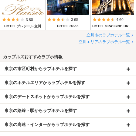
5つ星のうち3.5
5つ星のうち3.5
5つ星のうち4.
3.80
3.65
4.60
HOTEL プレジール 立川
HOTEL Orion
HOTEL GRASSINO URBAN RESORT 立川店 (ホテルグラッシーノアーバンリゾート 立川)
立川市のラブホテル一覧
立川エリアのラブホテル一覧
カップルズおすすめラブホ情報
東京の市区町村からラブホテルを探す
東京のホテルエリアからラブホテルを探す
東京のデートスポットからラブホテルを探す
東京の路線・駅からラブホテルを探す
東京の高速・インターからラブホテルを探す