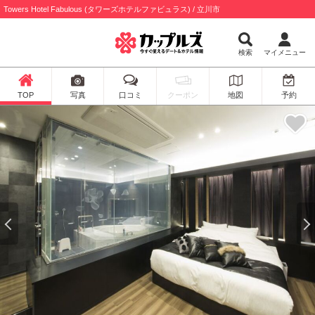
Towers Hotel Fabulous (タワーズホテルファビュラス) / 立川市
検索
マイメニュー
TOP
写真
口コミ
クーポン
地図
予約