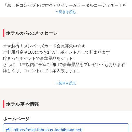
「森」をコンセプトに女性デザイナーがトータルコーディネートを
務めたお部屋は、なんと、全40室！すべてデザインが全て異なりま
+ 続きを読む
す。
ドアを開けた瞬間から、お客様を「非日常の特別な空間」へ、、、
ホテルからのメッセージ
大切な方との有意義なひと時はもちろん、ビジネス利用や観光の拠
点にも。また１０階のインペリアルスイートルームは女子会にもぴ
☆★お得！メンバーズカード会員募集中☆★
ったりです♪
ご利用料金￥100につき1Pが、ポイントとして貯まります
貯まったポイントで豪華景品をゲット！
全部屋に60インチ以上のテレビを完備し、VODは1200タイトル以
さらに、1年以内に全室ご利用で豪華景品をプレゼントもあります！
上、全室見放題！
詳しくは、フロントにてご案内致します。
またハイクラスなアメニティーをご用意しております。
+ 続きを読む
お客さまの様々なご要望に「おもてなし」の心でご応対致します。
皆様のお越しを、心よりお待ち申し上げております。
ホテル基本情報
ホームページ
https://hotel-fabulous-tachikawa.net/