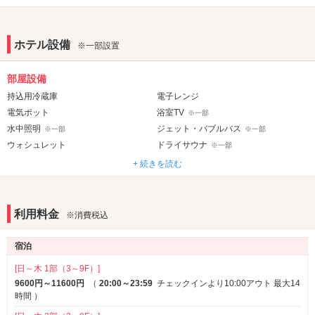
ホテル設備
※一部設置
部屋設備
持込用冷蔵庫
電子レンジ
電気ポット
浴室TV
※一部
水中照明
ジェット・バブルバス
※一部
※一部
ウォシュレット
ドライサウナ
※一部
+ 続きを読む
音響・映像・通信
カラオケ
VOD
※一部
Wi-Fi
Android充電器
利用料金
※消費税込
iPhone充電器
DVDプレーヤー
※一部
ブルーレイプレーヤー
クロームキャスト
※一部
※一部
宿泊
アメニティ
[日～木 1部（3～9F）]
カールドライヤー
9600円～11600円
（
20:00～23:59
ヘアアイロン
チェックインより10:00アウト 最大14
※一部
時間
）
バスローブ
※一部