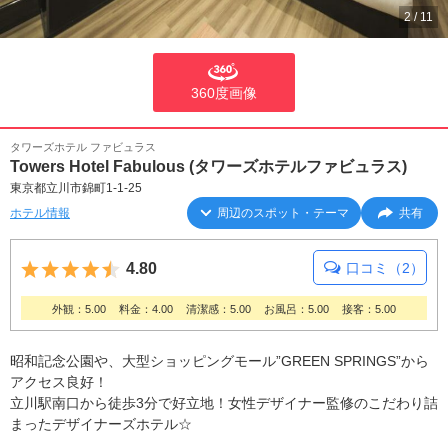
2
/
11
360度画像
タワーズホテル ファビュラス
Towers Hotel Fabulous (タワーズホテルファビュラス)
東京都立川市錦町1-1-25
ホテル情報
周辺のスポット・テーマ
共有
5つ星のうち4.5
4.80
口コミ（2）
外観：5.00
料金：4.00
清潔感：5.00
お風呂：5.00
接客：5.00
昭和記念公園や、大型ショッピングモール”GREEN SPRINGS”から
アクセス良好！
立川駅南口から徒歩3分で好立地！女性デザイナー監修のこだわり詰
まったデザイナーズホテル☆