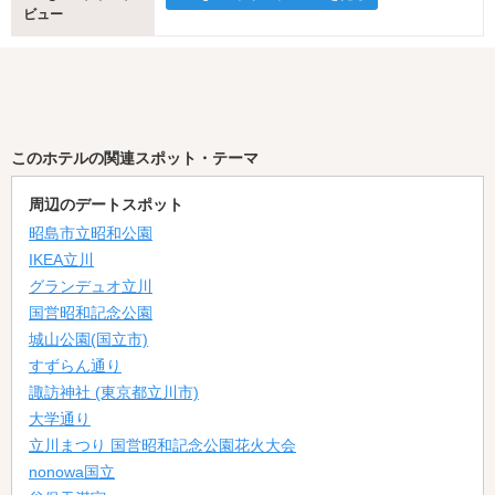
ビュー
このホテルの関連スポット・テーマ
周辺のデートスポット
昭島市立昭和公園
IKEA立川
グランデュオ立川
国営昭和記念公園
城山公園(国立市)
すずらん通り
諏訪神社 (東京都立川市)
大学通り
立川まつり 国営昭和記念公園花火大会
nonowa国立