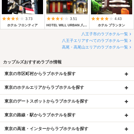
5つ星のうち3.5
5つ星のうち3.5
5つ星のうち4
3.73
3.51
4.43
ホテル フロンティア
HOTEL WILL URBAN 八王子 (ホテル ウィル アーバン 八王子)
ホテル プランタン
八王子市のラブホテル一覧
八王子エリアすべてのラブホテル一覧
高尾・高尾山エリアのラブホテル一覧
カップルズおすすめラブホ情報
東京の市区町村からラブホテルを探す
東京のホテルエリアからラブホテルを探す
東京のデートスポットからラブホテルを探す
東京の路線・駅からラブホテルを探す
東京の高速・インターからラブホテルを探す