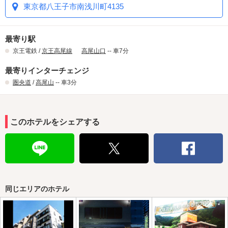
東京都八王子市南浅川町4135
最寄り駅
京王電鉄 /
京王高尾線
高尾山口
-- 車7分
最寄りインターチェンジ
圏央道
/
高尾山
-- 車3分
このホテルをシェアする
同じエリアのホテル