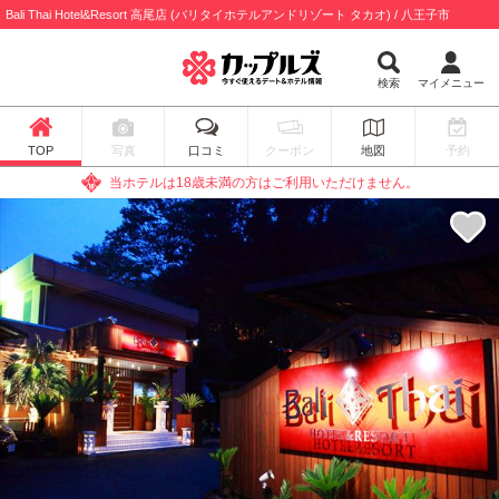
Bali Thai Hotel&Resort 高尾店 (バリタイホテルアンドリゾート タカオ) / 八王子市
検索
マイメニュー
TOP
写真
口コミ
クーポン
地図
予約
当ホテルは18歳未満の方はご利用いただけません。