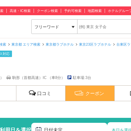
索
高速・IC検索
クーポン検索
予約可検索
地図検索
ホテルグルー
フリーワード
検索
東京都 エリア検索
東京都ラブホテル
東京23区ラブホテル
台東区ラ
ス対応
分）
駒形（首都高速）IC （車8分）
駐車場:3台
口コミ
クーポン
利用日を選択
日付未定
本日を選