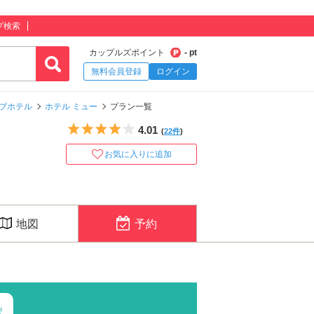
プ検索
カップルズポイント
- pt
無料会員登録
ログイン
ブホテル
ホテル ミュー
プラン一覧
5つ星のうち4
4.01
(
22件
)
お気に入りに追加
地図
予約
択