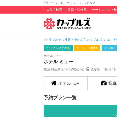
予約プラン一覧：ホテル ミュー / 台東区
エリア検索
路線・駅検索
デートスポット検
ラブホテル検索・予約ならカップルズ
エリア
カップルズ予約可
ポイント利用可
インボイ
ホテルミュー
ホテル ミュー
東京都台東区花川戸2-14-2
浅草駅 （徒歩4
ホテルTOP
写真
予約プラン一覧
ご