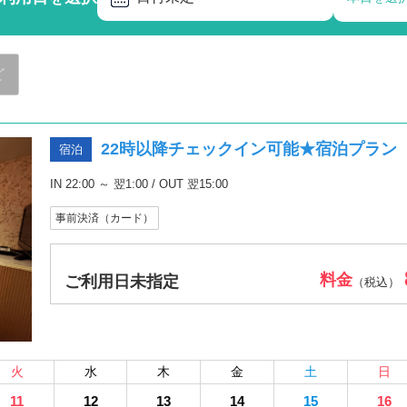
ど
22時以降チェックイン可能★宿泊プラン
宿泊
IN 22:00 ～ 翌1:00 / OUT 翌15:00
事前決済（カード）
料金
ご利用日未指定
（税込）
火
水
木
金
土
日
11
12
13
14
15
16