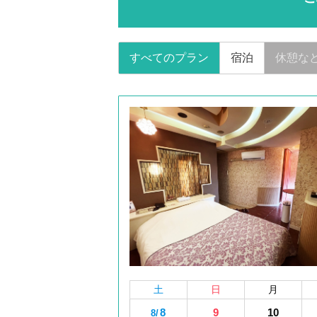
すべてのプラン
宿泊
休憩な
土
日
月
8
9
10
8/