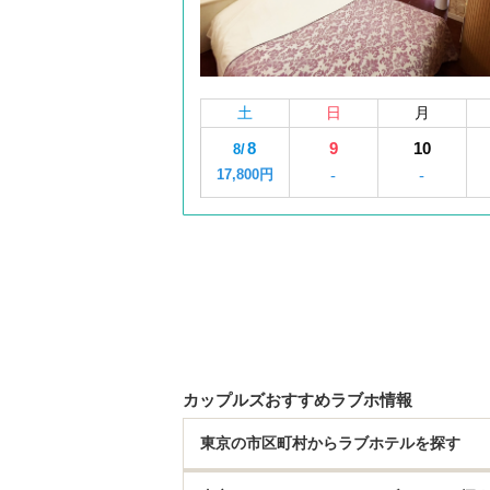
土
日
月
8
9
10
8/
17,800円
-
-
カップルズおすすめラブホ情報
東京の市区町村からラブホテルを探す