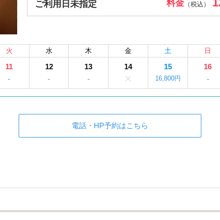
1
料金
ご利用日未指定
（税込）
火
水
木
金
土
日
11
12
13
14
15
16
-
-
-
16,800円
-
電話・HP予約はこちら