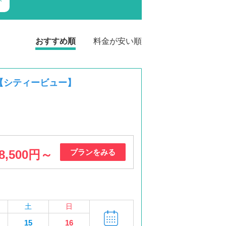
おすすめ順
料金が安い順
【シティービュー】
8,500円～
プランをみる
土
日
15
16