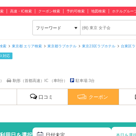
索
高速・IC検索
クーポン検索
予約可検索
地図検索
ホテルグルー
フリーワード
検索
東京都 エリア検索
東京都ラブホテル
東京23区ラブホテル
台東区ラ
ス対応
分）
駒形（首都高速）IC （車8分）
駐車場:3台
口コミ
クーポン
利用日を選択
日付未定
本日を選