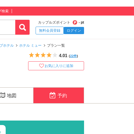
プ検索
カップルズポイント
- pt
無料会員登録
ログイン
ブホテル
ホテル ミュー
プラン一覧
5つ星のうち4
4.01
(
22件
)
お気に入りに追加
地図
予約
択