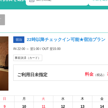
ど
22時以降チェックイン可能★宿泊プラン
宿泊
IN 22:00 ～ 翌1:00 / OUT 翌15:00
事前決済（カード）
料金
ご利用日未指定
（税込）
日
月
火
水
木
金
9
10
11
12
13
14