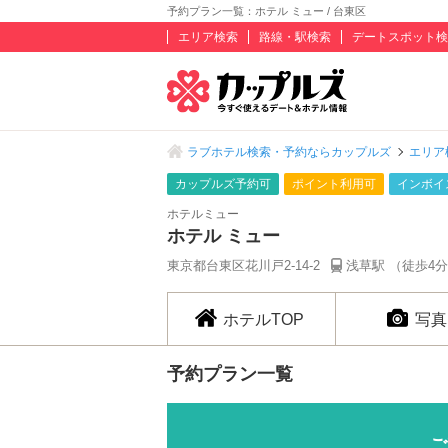
予約プラン一覧：ホテル ミュー / 台東区
エリア検索
路線・駅検索
デートスポット検
ラブホテル検索・予約ならカップルズ
エリア
カップルズ予約可
ポイント利用可
インボイ
ホテルミュー
ホテル ミュー
東京都台東区花川戸2-14-2
浅草駅 （徒歩4
ホテルTOP
写真
予約プラン一覧
ご