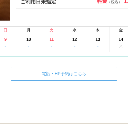
1
料金
ご利用日未指定
（税込）
日
月
火
水
木
金
9
10
11
12
13
14
-
-
-
-
-
電話・HP予約はこちら