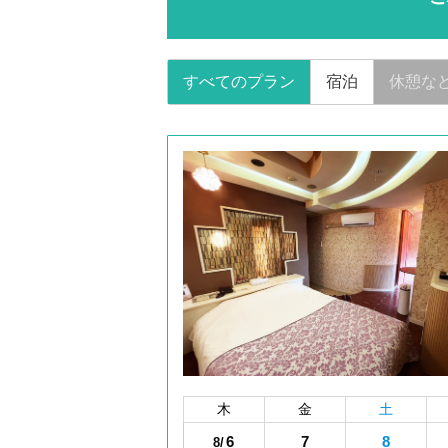
すべてのプラン
宿泊
休憩な
木
金
土
6
7
8
8/