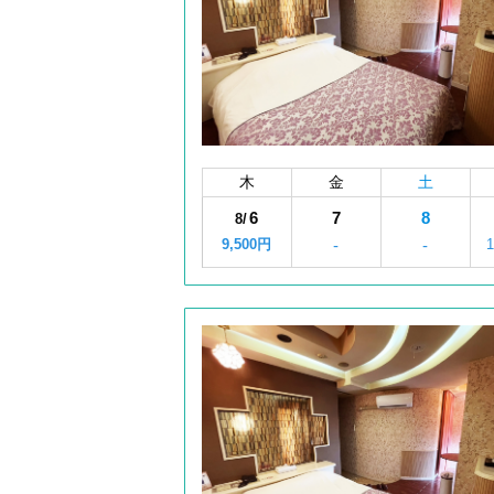
木
金
土
6
7
8
8/
9,500円
-
-