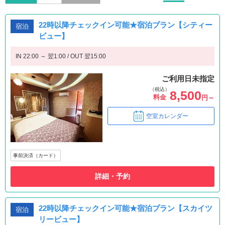
22時以降チェックイン可能★宿泊プラン【シティー
宿泊
ビュー】
IN 22:00 ～ 翌1:00 / OUT 翌15:00
ご利用日未指定
（税込）
8,500
料金
円～
空室カレンダー
事前決済（カード）
詳細・予約
22時以降チェックイン可能★宿泊プラン【スカイツ
宿泊
リービュー】