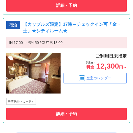
詳細・予約
【カップルズ限定】17時～チェックイン可「金・
宿泊
土」★シティルーム★
IN 17:00 ～ 翌4:50 / OUT 翌13:00
ご利用日未指定
（税込）
12,300
料金
円～
空室カレンダー
事前決済（カード）
詳細・予約