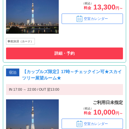
（税込）
13,300
料金
円～
空室カレンダー
事前決済（カード）
詳細・予約
【カップルズ限定】17時～チェックイン可★スカイ
宿泊
ツリー展望ルーム★
IN 17:00 ～ 22:00 / OUT 翌13:00
ご利用日未指定
（税込）
10,000
料金
円～
空室カレンダー