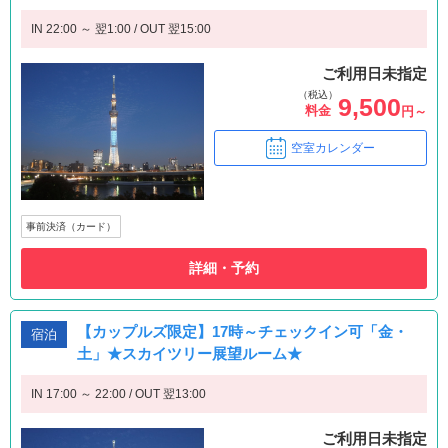
IN 22:00 ～ 翌1:00 / OUT 翌15:00
ご利用日未指定
（税込）
9,500
料金
円～
空室カレンダー
事前決済（カード）
詳細・予約
【カップルズ限定】17時～チェックイン可「金・
宿泊
土」★スカイツリー展望ルーム★
IN 17:00 ～ 22:00 / OUT 翌13:00
ご利用日未指定