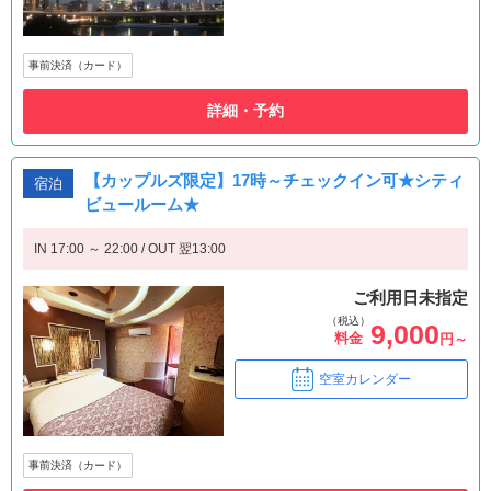
事前決済（カード）
詳細・予約
【カップルズ限定】17時～チェックイン可★シティ
宿泊
ビュールーム★
IN 17:00 ～ 22:00 / OUT 翌13:00
ご利用日未指定
（税込）
9,000
料金
円～
空室カレンダー
事前決済（カード）