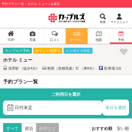
予約プラン一覧：ホテル ミュー / 台東区
検索
マイメニュー
TOP
写真
口コミ
クーポン
地図
予約
カップルズ予約
ポイント利用可
インボイス対応
ホテル ミュー
浅草駅 （徒歩4分）
駒形（首都高速）IC （車8分）
駐車場:3台
予約プラン一覧
ご利用日を選択
日付未定
本日を選択
すべて
宿泊
休憩など
おすすめ順
安い順