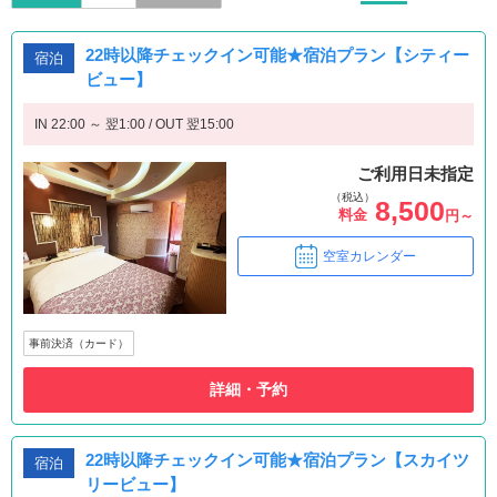
22時以降チェックイン可能★宿泊プラン【シティー
宿泊
ビュー】
IN 22:00 ～ 翌1:00 / OUT 翌15:00
ご利用日未指定
（税込）
8,500
料金
円～
空室カレンダー
事前決済（カード）
詳細・予約
22時以降チェックイン可能★宿泊プラン【スカイツ
宿泊
リービュー】