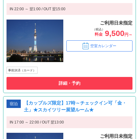
IN 22:00 ～ 翌1:00 / OUT 翌15:00
ご利用日未指定
（税込）
9,500
料金
円～
空室カレンダー
事前決済（カード）
詳細・予約
【カップルズ限定】17時～チェックイン可「金・
宿泊
土」★スカイツリー展望ルーム★
IN 17:00 ～ 22:00 / OUT 翌13:00
ご利用日未指定