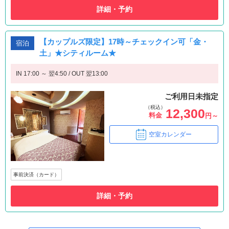
詳細・予約
【カップルズ限定】17時～チェックイン可「金・
宿泊
土」★シティルーム★
IN 17:00 ～ 翌4:50 / OUT 翌13:00
ご利用日未指定
（税込）
12,300
料金
円～
空室カレンダー
事前決済（カード）
詳細・予約