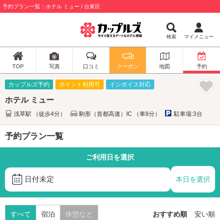
予約プラン一覧：ホテル ミュー / 台東区
検索
マイメニュー
TOP
写真
口コミ
クーポン
地図
予約
カップルズ予約
ポイント利用可
インボイス対応
ホテル ミュー
浅草駅 （徒歩4分）
駒形（首都高速）IC （車8分）
駐車場:3台
予約プラン一覧
ご利用日を選択
日付未定
本日を選択
すべて
宿泊
休憩など
おすすめ順
安い順