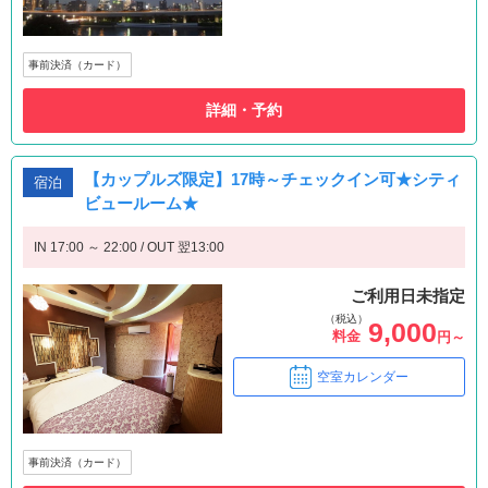
事前決済（カード）
詳細・予約
【カップルズ限定】17時～チェックイン可★シティ
宿泊
ビュールーム★
IN 17:00 ～ 22:00 / OUT 翌13:00
ご利用日未指定
（税込）
9,000
料金
円～
空室カレンダー
事前決済（カード）