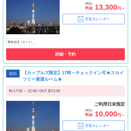
（税込）
13,300
料金
円～
空室カレンダー
事前決済（カード）
詳細・予約
【カップルズ限定】17時～チェックイン可★スカイ
宿泊
ツリー展望ルーム★
IN 17:00 ～ 22:00 / OUT 翌13:00
ご利用日未指定
（税込）
10,000
料金
円～
空室カレンダー