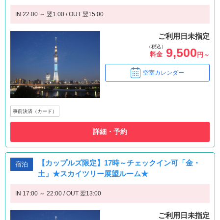
IN 22:00 ～ 翌1:00 / OUT 翌15:00
ご利用日未指定
（税込）
9,500
料金
円～
空室カレンダー
事前決済（カード）
詳細・予約
【カップルズ限定】17時～チェックイン可「金・
宿泊
土」★スカイツリー展望ルーム★
IN 17:00 ～ 22:00 / OUT 翌13:00
ご利用日未指定