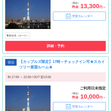
（税込）
13,300
料金
円～
空室カレンダー
事前決済（カード）
詳細・予約
【カップルズ限定】17時～チェックイン可★スカイ
宿泊
ツリー展望ルーム★
IN 17:00 ～ 22:00 / OUT 翌13:00
ご利用日未指定
（税込）
10,000
料金
円～
空室カレンダー