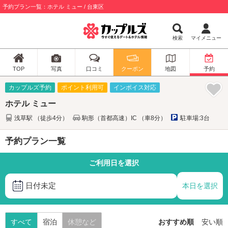
予約プラン一覧：ホテル ミュー / 台東区
検索
マイメニュー
TOP
写真
口コミ
クーポン
地図
予約
カップルズ予約
ポイント利用可
インボイス対応
ホテル ミュー
浅草駅 （徒歩4分）
駒形（首都高速）IC （車8分）
駐車場:3台
予約プラン一覧
ご利用日を選択
日付未定
本日を選択
すべて
宿泊
休憩など
おすすめ順
安い順