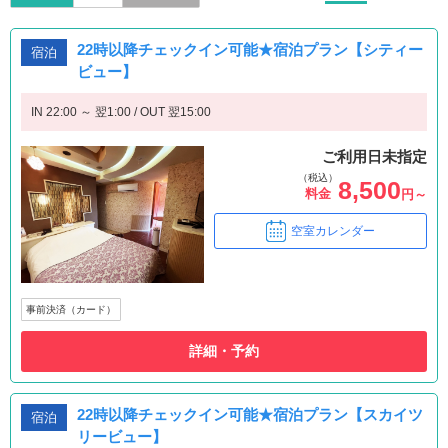
22時以降チェックイン可能★宿泊プラン【シティー
宿泊
ビュー】
IN 22:00 ～ 翌1:00 / OUT 翌15:00
ご利用日未指定
（税込）
8,500
料金
円～
空室カレンダー
事前決済（カード）
詳細・予約
22時以降チェックイン可能★宿泊プラン【スカイツ
宿泊
リービュー】