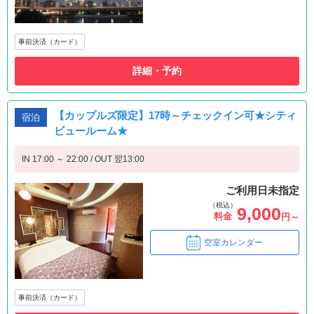
事前決済（カード）
詳細・予約
【カップルズ限定】17時～チェックイン可★シティ
宿泊
ビュールーム★
IN 17:00 ～ 22:00 / OUT 翌13:00
ご利用日未指定
（税込）
9,000
料金
円～
空室カレンダー
事前決済（カード）