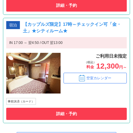
詳細・予約
【カップルズ限定】17時～チェックイン可「金・
宿泊
土」★シティルーム★
IN 17:00 ～ 翌4:50 / OUT 翌13:00
ご利用日未指定
（税込）
12,300
料金
円～
空室カレンダー
事前決済（カード）
詳細・予約