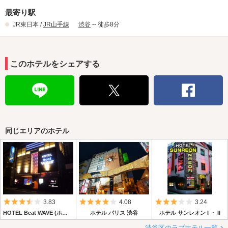
最寄り駅
JR東日本 /
JR山手線
渋谷
-- 徒歩8分
このホテルをシェアする
同じエリアのホテル
5つ星のうち3.5
5つ星のうち4
5つ星のうち3
3.83
4.08
3.24
HOTEL Beat WAVE (ホテル ビートウェーブ)
ホテル パリス 渋谷
ホテル サンレオン I ・ II
渋谷区のラブホテル一覧