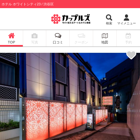
ホテル ホワイトシティ23 / 渋谷区
検索
マイメニュー
TOP
写真
口コミ
クーポン
地図
予約