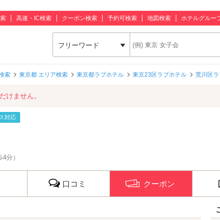
索
高速・IC検索
クーポン検索
予約可検索
地図検索
ホテルグルー
フリーワード
検索
東京都 エリア検索
東京都ラブホテル
東京23区ラブホテル
荒川区ラ
ただけません。
ス対応
歩4分）
口コミ
クーポン