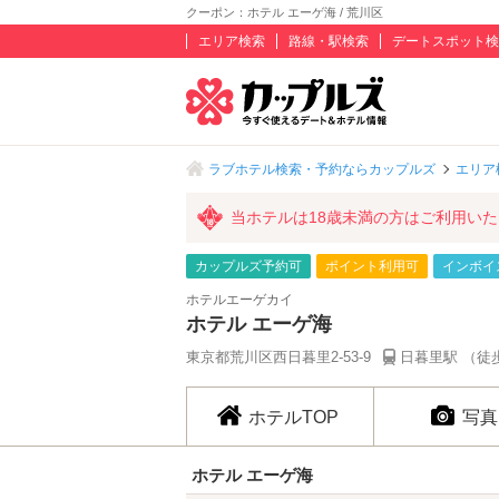
クーポン：ホテル エーゲ海 / 荒川区
エリア検索
路線・駅検索
デートスポット検
ラブホテル検索・予約ならカップルズ
エリア
当ホテルは18歳未満の方はご利用い
カップルズ予約可
ポイント利用可
インボイ
ホテルエーゲカイ
ホテル エーゲ海
東京都荒川区西日暮里2-53-9
日暮里駅 （徒
ホテルTOP
写真
ホテル エーゲ海