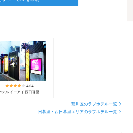
5つ星のうち4
4.04
ホテル イーアイ 西日暮里
荒川区のラブホテル一覧
日暮里・西日暮里エリアのラブホテル一覧