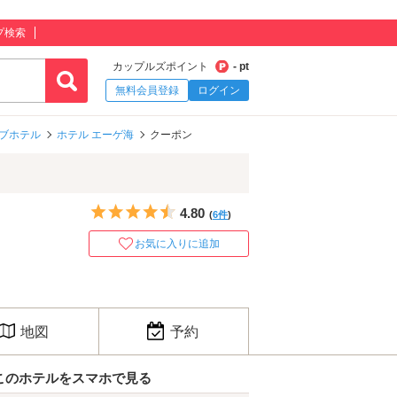
プ検索
カップルズポイント
- pt
無料会員登録
ログイン
ブホテル
ホテル エーゲ海
クーポン
5つ星のうち4.5
4.80
(
6件
)
お気に入りに追加
地図
予約
このホテルをスマホで見る