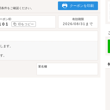
クーポンを印刷
用条件をご確認ください。
ーポンID
有効期限
101
2026/08/31まで
IDをコピー
します。
す。
署名欄