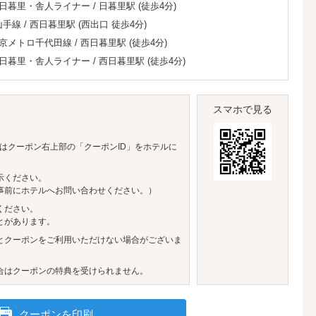
日暮里・舎人ライナー
/
日暮里駅
(徒歩4分)
山手線
/
西日暮里駅
(西出口 徒歩4分)
京メトロ千代田線
/
西日暮里駅
(徒歩4分)
日暮里・舎人ライナー
/
西日暮里駅
(徒歩4分)
スマホで見る
はクーポン右上部の「クーポンID」をホテルに
示ください。
事前にホテルへお問い合わせください。）
ください。
とがあります。
とクーポンをご利用いただけない場合がございま
合はクーポンの特典を受けられません。
クーポンを印刷