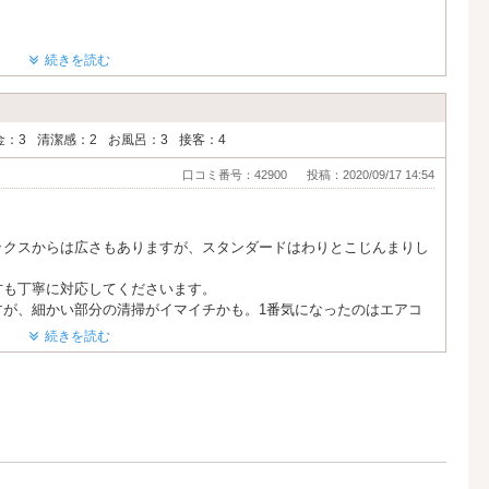
続きを読む
金：3
清潔感：2
お風呂：3
接客：4
口コミ番号：42900
投稿：2020/09/17 14:54
ックスからは広さもありますが、スタンダードはわりとこじんまりし
方も丁寧に対応してくださいます。
すが、細かい部分の清掃がイマイチかも。1番気になったのはエアコ
なと思います。
続きを読む
足です。