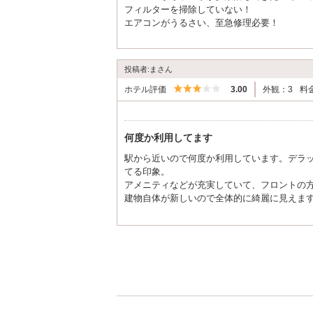
フィルターを掃除していない！
エアコンがうるさい、至急修理必要！
他の部屋も同じでは？
投稿者:まさん
5つ星のうち3
ホテル評価
3.00
外観：3
料
何度か利用してます
駅から近いので何度か利用しています。デラ
てる印象。
アメニティなどが充実していて、フロントの
建物自体が新しいので全体的に綺麗に見えま
ンの埃…次行った時には改善されてると良い
お客さん目線で清掃していただけたら他は満