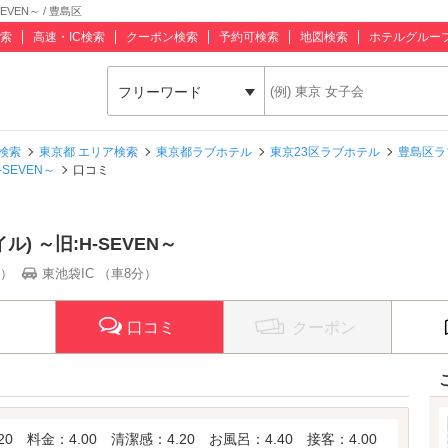
EVEN～ / 豊島区
索
高速・IC検索
クーポン検索
予約可検索
地図検索
ホテルグルー
フリーワード
検索
東京都 エリア検索
東京都ラブホテル
東京23区ラブホテル
豊島区ラ
-SEVEN～
口コミ
イル) ～旧:H-SEVEN～
分）
東池袋IC （車8分）
口コミ
クーポン
20
料金：4.00
清潔感：4.20
お風呂：4.40
接客：4.00