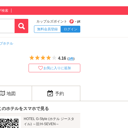
プ検索
カップルズポイント
- pt
無料会員登録
ログイン
ブホテル
5つ星のうち4
4.16
(
3件
)
お気に入りに追加
地図
予約
このホテルをスマホで見る
HOTEL G-Style (ホテル ジースタ
イル) ～旧:H-SEVEN～