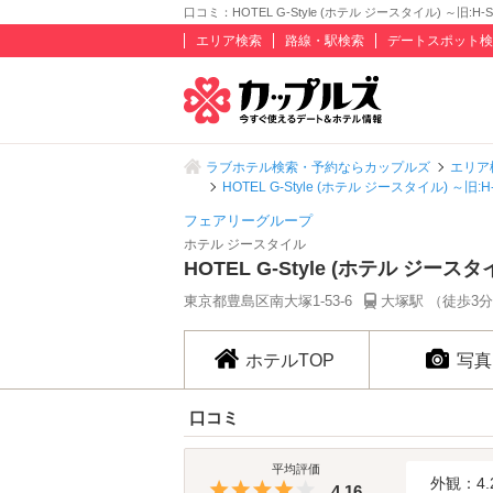
口コミ：HOTEL G-Style (ホテル ジースタイル) ～旧:H-S
エリア検索
路線・駅検索
デートスポット検
ラブホテル検索・予約ならカップルズ
エリア
HOTEL G-Style (ホテル ジースタイル) ～旧:H
フェアリーグループ
ホテル ジースタイル
HOTEL G-Style (ホテル ジースタ
東京都豊島区南大塚1-53-6
大塚駅 （徒歩3
ホテルTOP
写真
口コミ
平均評価
外観：4.
5つ星のうち4
4.16