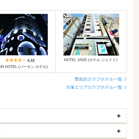
5つ星のうち4
HOTEL JADE (ホテル ジェイド)
4.32
KIN HOTEL (バーキン ホテル)
豊島区のラブホテル一覧
大塚エリアのラブホテル一覧
す