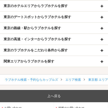
★春季限定チューハイ・サワー150円フェア★
東京のホテルエリアからラブホテルを探す
春の期間限定チューハイ・サワー150円フェアがいよいよスタート
☆彡
東京のデートスポットからラブホテルを探す
季節のフルーティーなフレーバーをお得な価格で是非ご堪能下さい♪
東京の路線・駅からラブホテルを探す
★ホワイトデープレゼント★
3/14(火)にご来店のお客様へフェイスパックをプレゼント！
東京の高速・インターからラブホテルを探す
ホワイトデー期間も安心の通常料金にて営業致します♪
ご来店お待ちしております☆彡
東京のラブホテルをこだわり条件から探す
★春限定レンタルコスプレ★
春限定のレンタルコスプレが開始！
関東エリアからラブホテルを探す
春らしい制服など多数取り揃えております♪
是非ご利用下さい☆彡
ラブホテル検索・予約ならカップルズ
エリア検索
東京都 エリ
★期間限定 桜の入浴剤★
期間限定桜の入浴剤が3/1より配布スタート！
伝統のある桜の香りに包まれてゆったりとバスタイムをご堪能下さ
い♪
上へ戻る
★数量限定 バレンタインプレゼント★