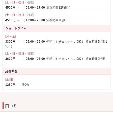
★秋季限定チューハイ・サワー150円フェア★
[土・日・祝日・祝前]
秋の期間限定チューハイ・サワー150円フェア開催中☆彡
4500円
～
（
05:00～17:00
滞在時間12時間
）
季節のフルーティーなフレーバーをお得な価格で是非ご堪能下さい♪
[土・日・祝日・祝前]
4500円
～
（
13:00～20:00
滞在時間7時間
）
★秋季限定ハロウィンコスプレ★
バリエーション豊かな ハロウィン限定のレンタルコスプレをいよい
ショートタイム
よスタート！
[月～金]
2着まで無料でご利用いただけます♪
3300円
～
（
05:00～05:00
何時でもチェックインOK！
滞在時間2時間1
秋だけの特別コスプレを是非お楽しみください！
5分
）
[土・日・祝日・祝前]
★夏季限定チューハイ・サワー150円フェア★
3600円
～
（
05:00～05:00
何時でもチェックインOK！
滞在時間2時間
夏の期間限定チューハイ・サワー150円フェア開催中☆彡
）
季節のフルーティーなフレーバーをお得な価格で是非ご堪能下さい♪
延長料金
★夏季限定レンタルシャンプー＆入浴剤★
[全日]
夏季の期間限定で『Hello,Diane!Goodbye』のシャンプー＆トリー
1250円
～
/30分
トメントと
『Feel so Cool』の冷感ボディソープをレンタル開始！
『Feel so Cool』のバスパウダーの配布もはじめました。
夏のヘアダメージを予防とクールなボディケアでさっぱりスッキリ
口コミ
なバスタイムをお過ごしください♪