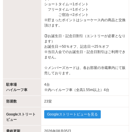
ショートタイム⇒1ポイント
★冬季限定レンタルシャンプー★
フリータイム⇒1ポイント
期間限定のレンタルシャンプーが入荷♪
ご宿泊⇒2ポイント
人気ブランド『BIOLISS』『Essential』の2種類を取り揃えておりま
※貯まったポイントはショーケース内の商品と交換
す！
頂けます。
気になる冬の乾燥やダメージのケアにぜひお試しください♪☆彡
③お誕生日・記念日割引（エントリーが必要となり
ます）
★期間限定クリスマスコスプレ★
お誕生日⇒50％オフ、記念日⇒25％オフ
サンタやトナカイなど可愛いクリスマスコスプレを今年もご用意し
※当日入会でのお誕生日・記念日割引はご利用でき
ました☆彡
ません。
1着無料、2着目以降500円でご利用いただけます！
ご来店お待ちしております♪
☆メンバーズカードは、各お部屋の冷蔵庫内にて販
売しております。
★秋季限定ハロウィンプレゼント★
駐車場
4台
10/26～31日の期間中にご来店いただいたお客様お1組様につきおひ
ハイルーフ車
※内ハイルーフ車（全高1.55m以上）4台
とつ
フェイスパックと入浴剤のセットをプレゼント!!
部屋数
23室
ご来店お待ちしております☆彡
Googleストリート
Googleストリートビューを見る
★秋季限定チューハイ＆サワー150円フェア★
ビュー
9/9(月)より毎年恒例、秋のチューハイ＆サワー150円フェアがスタ
ート！
最終更新
2026年08月05日