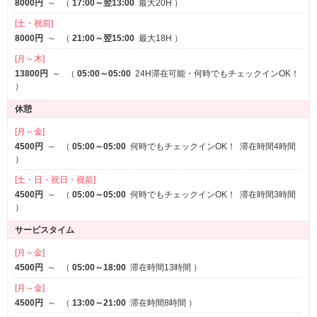
8000円
～
（
17:00～翌13:00
最大20H
）
是非ご堪能下さい。
[土・祝前]
★クリスマス期間限定コスプレ★
8000円
～
（
21:00～翌15:00
最大18H
）
サンタやトナカイなど可愛いクリスマスコスプレを今年もご用意し
[月～木]
ました☆彡
13800円
～
（
05:00～05:00
24H滞在可能・何時でもチェックインOK！
1着無料、2着目以降500円でご利用頂けます！ご来店お待ちしてお
）
ります♪
休憩
★秋季限定ハロウィンプレゼント★
[月～金]
10/29～31日の期間中にご来店いただいたお客様お1組様につきおひ
4500円
～
（
05:00～05:00
何時でもチェックインOK！
滞在時間4時間
とつ
）
フェイスパックとHW入浴剤のセットをプレゼント!!
[土・日・祝日・祝前]
ご来店お待ちしております☆彡
4500円
～
（
05:00～05:00
何時でもチェックインOK！
滞在時間3時間
）
★秋季限定レンタルシャンプー★
サービスタイム
秋の限定ラインの「いち髪THE PREMIUM」で髪乾燥のダメージを
しっかりケア。
[月～金]
うっとりするような香りと保湿ケアの「Dove」のボディソープは秋
4500円
～
（
05:00～18:00
滞在時間13時間
）
の訪れを感じる心地よい金木犀の香りです。
[月～金]
ぜひお試しください！
4500円
～
（
13:00～21:00
滞在時間8時間
）