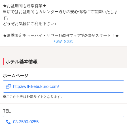
★お盆期間も通常営業★
当店ではお盆期間もカレンダー通りの安心価格にて営業いたしま
す。
どうぞお気軽にご利用下さい♪
★夏季限定チューハイ・サワー150円フェア第2弾がスタート！★
数量限定の新商品や夏らしい爽やかなフレーバーを
+ 続きを読む
お得な価格で是非ご堪能下さい♪
★夏季限定レンタルシャンプー★
ホテル基本情報
夏季の期間限定で『Diane EXTRA FRESH＆REPAIR』と
数量限定商品の『いち髪THEPREMIUM』のシャンプー＆トリート
ホームページ
メントをレンタル開始！
夏の頭皮と髪をすっきり爽やかにお過ごしください♪
http://will-ikebukuro.com/
★夏季限定レンタルコスプレ★
※ここから先は外部サイトとなります。
夏季限定レンタルコスプレが6/1からスタート！
夏らしい制服等衣装多数ご用意しております♪
TEL
是非お楽しみ下さい☆彡
03-3590-0255
★夏季限定レンタルBodyソープ＆入浴剤★