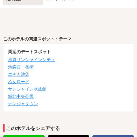
季節限定のフレーバーなどお得な価格で是非お楽しみください♪
★秋季限定レンタルシャンプー★
9/9(月)より秋のレンタルシャンプーをスタート！
髪を贅沢にケアする「off & Relax」、ツノ立ち生クリーム泡でまさ
つレスな洗い方「ビオレu The Body」
このホテルの関連スポット・テーマ
秋の訪れを感じる心地よい金木犀の香りをぜひお試しください☆彡
周辺のデートスポット
★秋季限定ハロウィンコスプレ★
池袋サンシャインシティ
9/1(日)よりバリエーション豊かな ハロウィン限定のレンタルコスプ
池袋西一番街
レをスタート！
エチカ池袋
2着まで無料でご利用いただけます♪
秋だけの特別コスプレを是非お楽しみください！
乙女ロード
サンシャイン水族館
★夏季限定チューハイ・サワー150円フェア★
城北中央公園
夏の限定チューハイ・サワー150円フェアの第2弾がスタート！
ナンジャタウン
限定のスペシャル商品や夏らしい爽やかなフレーバーを
お得な価格で是非ご堪能下さい♪
★夏季限定 入浴剤★
このホテルをシェアする
期間限定マスカットの香り・マンゴーの香りの入浴剤が6/15より配