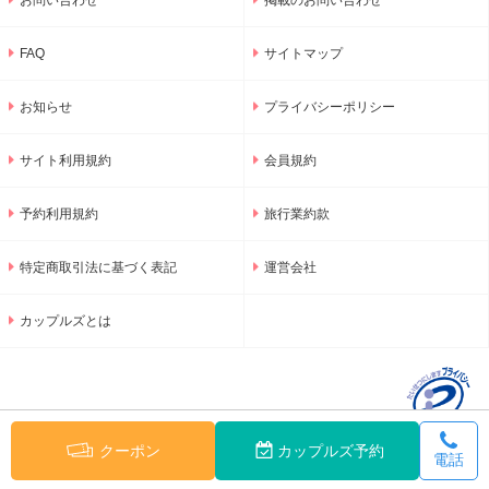
お問い合わせ
掲載のお問い合わせ
2/14(水)にご来店のお客様へキュートな苺のチョコレートをプレゼ
ント！
FAQ
サイトマップ
バレンタイン期間も安心の通常料金にて営業致します♪ご来店お待ち
しております☆彡
お知らせ
プライバシーポリシー
★NEW レンタルグッズ★
人気のPanasonicのドライヤー『nanocare』の新商品が
サイト利用規約
会員規約
入荷致しました！肌や頭皮までうるおう髪ケア。
高浸透ナノイーの効果を是非お試しください☆彡
予約利用規約
旅行業約款
★第2弾冬季限定チューハイ・サワー150円フェア開催★
期間限定のものから定番のものまで揃えてあります☆彡
特定商取引法に基づく表記
運営会社
季節のフルーティーなフレーバーをお得な価格で是非ご堪能下さい♪
カップルズとは
★期間限定NEWレンタルシャンプー★
目黒蓮さん出演のCMで話題のジュレーム『ストレート＆リッチ』が
入荷！
そして乾燥が気になるあなたへ。『ピンクのビオレ』が登場♪
髪や肌を優しく包み込むシャンプーとボディケアを是非ご堪能下さ
い！
クーポン
カップルズ予約
電話
© 2001-2026 GNU Inc.