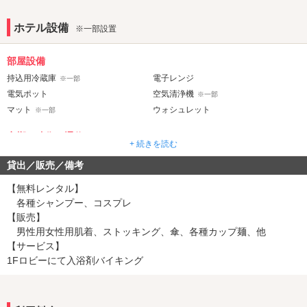
★春限定レンタルコスプレ★
春限定のレンタルコスプレが開始！
ホテル設備
※一部設置
春らしい制服など多数取り揃えております♪
是非ご利用下さい☆彡
部屋設備
★ホワイトデープレゼント★
持込用冷蔵庫
電子レンジ
※一部
3/14(土)にご来店のお客様へフェイスパックをプレゼント！
電気ポット
空気清浄機
※一部
ホワイトデーも安心の通常料金にて営業致します♪
マット
ウォシュレット
※一部
ご来店お待ちしております☆彡
音響・映像・通信
+ 続きを読む
★数量限定 バレンタインプレゼント★
VOD
Wi-Fi
2/14(土).15(日)にご来店のお客様へチョコレートのプチギフトをプ
貸出／販売／備考
Android充電器
iPhone充電器
レゼント！
DVDプレーヤー
クロームキャスト
【無料レンタル】
バレンタイン期間も安心の通常料金にて営業致します♪
各種シャンプー、コスプレ
ご来店お待ちしております☆彡
アメニティ
【販売】
セレクトシャンプー
ヘアアイロン
男性用女性用肌着、ストッキング、傘、各種カップ麺、他
★期間限定 冬の入浴剤★
コスプレ
バスローブ
【サービス】
※一部
冬季限定ローズ＆フローラルの香りの
1Fロビーにて入浴剤バイキング
ウインターアロマバスソルトで
部屋タイプ
冷え込む季節にお肌しっとりの潤いを♪
3名以上利用可
1名利用可
★クリスマス・年末年始営業案内