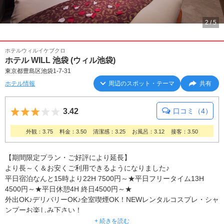
2
/
5
ホテルウィルイケブクロ
ホテル WILL 池袋 (ウィル池袋)
東京都豊島区池袋1-7-31
ホテル情報
周辺のスポット・テーマ
共有
5つ星のうち3
3.42
口コミ（4）
外観：3.75
料金：3.50
清潔感：3.25
お風呂：3.12
接客：3.50
【期間限定プラン・ご好評により延長】
より長～く＆お安くご利用できるようになりました♪
平日宿泊なんと15時より22H 7500円～★平日フリータイム13H
4500円～★平日休憩4H 終日4500円～★
外出OK♪デリバリーOK♪全室喫煙OK！NEWレンタルコスプレ・シャ
ンプーお楽しみ下さい！
全部屋VOD導入 映画アダルトYouTube見放題★
+ 続きを読む