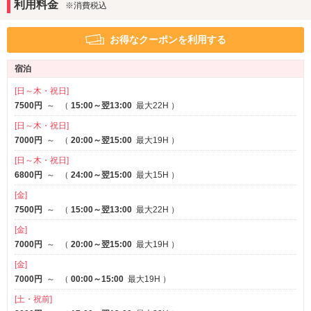
利用料金
※消費税込
サービス
クリスマス.年末年始のご予約承ります！
ルームサービス
女子会
ささやかなプレゼントをご用意してお待ちしております。
お得なクーポンを利用する
クリスマス・年末年始も是非当店をご利用ください
宿泊
★クリスマスプレゼント★
12/24(水).25(木)の2日間限定クリスマスイベント開催！
[日～木・祝日]
ご来店のお客様１組様に１セット、フェイスマスク＆バスソルト１
7500円
～
（
15:00～翌13:00
最大22H
）
袋をプレゼント♪
[日～木・祝日]
素敵なクリスマスをお過ごし下さい☆彡
7000円
～
（
20:00～翌15:00
最大19H
）
★冬季限定チューハイ・サワー150円フェア★
[日～木・祝日]
冬限定チューハイ・サワー150円フェアが開催！
6800円
～
（
24:00～翌15:00
最大15H
）
期間限定のものから定番のものまで揃えてあります☆彡
[金]
季節のフルーティーなフレーバーをお得な価格で是非ご堪能下さい♪
7500円
～
（
15:00～翌13:00
最大22H
）
[金]
★冬季限定NEWレンタルシャンプー★
7000円
～
（
20:00～翌15:00
最大19H
）
期間限定のレンタルシャンプーが入荷！
人気ブランド『Diane』真っ赤なボトルのScalp＆Volumesシャンプ
[金]
ーと
7000円
～
（
00:00～15:00
最大19H
）
『NIVEA』のW濃厚保湿のボディウォッシュで気になる冬の乾燥や
[土・祝前]
ダメージのケアを。