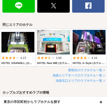
布スタート！
フルーツの香りで癒しのバスタイムをお過ごしください☆彡
（※香りはお選びいただけません。）
★夏季限定レンタルコスプレ★
同じエリアのホテル
夏季限定レンタルコスプレが6/1からスタート！
夏らしい制服等衣装多数ご用意しております♪
是非お楽しみ下さい☆彡
★夏季限定チューハイ・サワー150円フェア★
夏季の期間限定チューハイ・サワー150円フェアがいよいよスター
ト☆彡
5つ星のうち4
5つ星のうち3.5
5つ星のうち4
4.23
3.90
4.16
爽やかな季節のフルーティーなフレーバーをお得な価格で是非ご堪
HOTEL GRANHILL (ホテル グランヒル)
HOTEL New MIE (ホテル ニューミエ)
HOTEL G-Style (ホテル ジースタイル) ～旧:H-SEVEN～
能ください♪
豊島区のラブホテル一覧
池袋エリアすべてのラブホテル一覧
★夏季限定レンタルシャンプー★
池袋北口エリアのラブホテル一覧
SNSで話題「Aquallモイスチャーダメージケア」をレンタル開始！
パサつく髪もしっかり保湿！
夏の気になるニオイに「hadakaraボディソープ デオドラントタイ
カップルズおすすめラブホ情報
プ」でスッキリ！
是非お試しください☆彡
東京の市区町村からラブホテルを探す