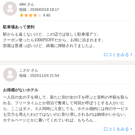
aiko さん
★夏季限定レンタルコスプレ★
投稿：2026/03/18 18:17
夏季限定レンタルコスプレが6/1からスタート！
5つ星のうち4
4.40
夏らしい制服等衣装多数ご用意しております♪
是非お楽しみ下さい☆彡
駐車場あって便利
駅からも遠くないけど、この辺では珍しく駐車場アリ。
★春季限定チューハイ・サワー150円フェア★
クーポン使ったら1000円OFFだから、お得に泊まれます。
春の期間限定チューハイ・サワー150円フェアがいよいよスタート
部屋は普通っぽいけど、綺麗に掃除されてましたよ。
☆彡
口コミをみる
季節のフルーティーなフレーバーをお得な価格で是非ご堪能下さい♪
★春限定レンタルコスプレ★
こさか さん
春限定のレンタルコスプレが開始！
投稿：2025/11/24 21:54
春らしい制服など多数取り揃えております♪
是非ご利用下さい☆彡
お得感がないホテル
一人目の女の子を帰して、新たに別の女の子を呼ぶと室料の半額を取ら
★期間限定 桜の入浴剤★
れる。フリータイムとか宿泊で奮発して何回か呼ぼうとする人がいた
春限定桜の入浴剤が3/1より配布スタート！
ら、ここはダメ。３人同時に入室しても、ホテル側的には何のサービス
伝統のある桜の香りに包まれてゆったりとバスタイムをご堪能下さ
も労力も増えたわけではないのに割り増しされるのは納得がいかない。
い♪
ホテルページとかに書いてくれていれば、もちろん...
口コミをみる
★春季限定桜のレンタルシャンプー★