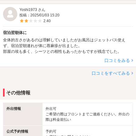
春の期間限定 桜の香りのレンタルシャンプーが入荷♪
Yoshi1973 さん
『PANTENE』『LUX BATH GROW』の2種類を取り揃えておりま
投稿：2025/01/03 15:20
す！
5つ星のうち2
2.40
ふわりと香るSAKURAの香りで髪も春気分♪
宿泊翌朝体に
★ホワイトデープレゼント★
全体的古さがあるのは理解していましたがお風呂はジェットバス使え
3/14(金)にご来店のお客様へフェイスパックをプレゼント！
ず、宿泊翌朝連れが体に蕁麻疹が出ました。
ホワイトデーも安心の通常料金にて営業致します♪
部屋の埃も多く、シーツとの相性もあったかもですが残念でした。
ご来店お待ちしております☆彡
口コミをみる
★数量限定 バレンタインプレゼント★
口コミをすべてみる
2/13(木).14(金)にご来店のお客様へチョコレートのプチギフトをプ
レゼント！
バレンタイン期間も安心の通常料金にて営業致します♪
その他情報
ご来店お待ちしております☆彡
★冬季限定チューハイ・サワー150円フェア第2弾スタート★
外出情報
外出可
期間限定のものから定番のものまで揃えてあります☆彡
ご希望の際はフロントまでご連絡ください。外出の
季節のフルーティーなフレーバーをお得な価格で是非ご堪能下さい♪
際は料金前払い
★2025 NEWレンタルグッズ★
公式予約情報
予約可