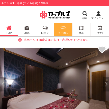
ホテル WILL 池袋 (ウィル池袋) / 豊島区
検索
マイメニュー
TOP
写真
口コミ
クーポン
地図
予約
当ホテルは18歳未満の方はご利用いただけません。