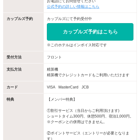
お電話にてお問合せください
乾燥が気になるこの季節にぴったりな『スチーム加湿器』が
公式予約の詳しい情報はこちら
レンタルグッズに新しく登場！
コンパクトでも長時間加湿でき乾燥から守り、快適空間へ。
カップルズ予約
カップルズにて予約受付中
是非お試しください☆彡
カップルズ予約はこちら
★期間限定 冬の入浴剤★
冬季限定の2種の入浴剤が入荷致しました☆彡
※このホテルはインボイス対応です
寒さも本格的なこの季節、爽やかで優しいユズの香りの入浴剤とロ
ーズ＆フローラルの香りのバスソルト。
受付方法
フロント
ゆっくりバスタイムをどうぞ♪
支払方法
精算機
★クリスマスプレゼント★
精算機でクレジットカードもご利用いただけます
12/21(土)～25(水)の5日間限定クリスマスイベント開催！
ご来店のお客様１組様に１セット、フェイスマスク＆バスソルト１
カード
VISA
MasterCard
JCB
袋をプレゼント♪
特典
【メンバー特典】
素敵なクリスマスをお過ごし下さい☆彡
①割引サービス（当日からご利用頂けます)
★冬季限定チューハイ・サワー150円フェア★
ショートタイム300円、休憩500円、宿泊1,000円。
冬限定チューハイ・サワー150円フェアが開催⛄
※クーポンとの併用はできません。
新発売のものから定番のものまで取り揃えております☆彡
季節のフレーバーをお得な価格で是非ご堪能下さい♪
②ポイントサービス（エントリーが必要となりま
す）