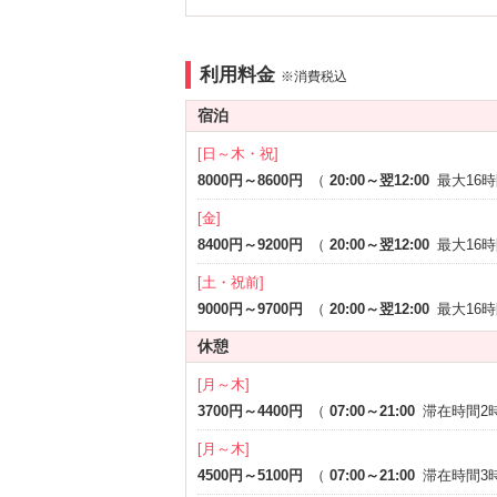
アメニティ
セレクトシャンプー
カールド
利用料金
部屋タイプ
※消費税込
1名利用可
宿泊
[日～木・祝]
8000円～8600円
（
20:00～翌12:00
最大16
[金]
8400円～9200円
（
20:00～翌12:00
最大16
[土・祝前]
9000円～9700円
（
20:00～翌12:00
最大16
休憩
[月～木]
3700円～4400円
（
07:00～21:00
滞在時間2
[月～木]
4500円～5100円
（
07:00～21:00
滞在時間3