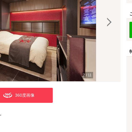
2
/
11
360度画像
―