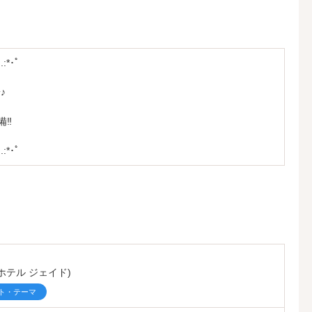
.:*･ﾟ
♪
備‼
.:*･ﾟ
 (ホテル ジェイド)
ト・テーマ