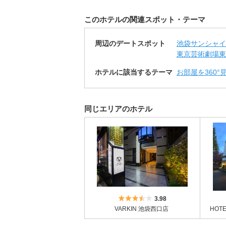
このホテルの関連スポット・テーマ
周辺のデートスポット
池袋サンシャイ
東京芸術劇場
東
ホテルに該当するテーマ
お部屋を360
同じエリアのホテル
5つ星のうち3.5
3.98
VARKIN 池袋西口店
HOTE