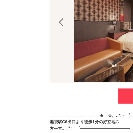
――――――――――――★―☆。.:*:・゜
池袋駅C6出口より徒歩1分の好立地♡
★―☆。.:*:・゜――――――――――――