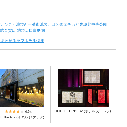
ンシティ
池袋西一番街
池袋西口公園
エチカ池袋
城北中央公園
武百貨店 池袋店
目白庭園
°見まわせるラブホテル特集
5つ星のうち4
HOTEL GERBERA (ホテル ガーベラ)
4.04
L The Atta (ホテル ジ アッタ)