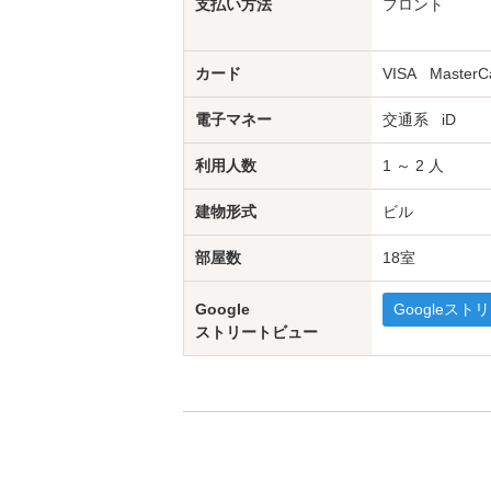
支払い方法
フロント
カード
VISA
MasterC
電子マネー
交通系
iD
利用人数
1 ～ 2 人
建物形式
ビル
部屋数
18室
Google
Googleス
ストリートビュー