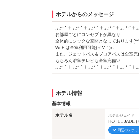
ホテルからのメッセージ
.｡.:*･ﾟ＋.｡.:*･ﾟ＋.｡.:*･ﾟ＋.｡.:*･ﾟ＋.｡.:*･ﾟ＋.｡
お部屋ごとにコンセプトが異なり
全体的にシックな空間となっております(^^
Wi-Fiは全室利用可能(∩´∀｀)∩
また、ジェットバス＆ブロアバスは全室完
もちろん浴室テレビも全室完備♡
.｡.:*･ﾟ＋.｡.:*･ﾟ＋.｡.:*･ﾟ＋.｡.:*･ﾟ＋.｡.:*･ﾟ＋.｡
ホテル情報
基本情報
ホテル名
ホテルジェイド
HOTEL JADE
周辺のスポッ