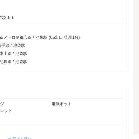
2-5-6
京メトロ副都心線
/
池袋駅
(C6出口 徒歩1分)
山手線
/
池袋駅
東上線
/
池袋駅
池袋線
/
池袋駅
ジ
電気ポット
レット