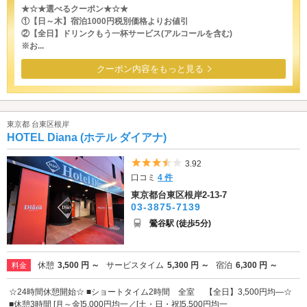
★☆★選べるクーポン★☆★
①【日～木】宿泊1000円税別価格よりお値引
②【全日】ドリンクもう一杯サービス(アルコールを含む)
※お...
クーポン内容をもっと見る
東京都 台東区根岸
HOTEL Diana (ホテル ダイアナ)
5つ星のうち3.5
3.92
口コミ
4 件
東京都台東区根岸2-13-7
03-3875-7139
鶯谷駅 (徒歩5分)
休憩
3,500 円 ～
サービスタイム
5,300 円 ～
宿泊
6,300 円 ～
料金
☆24時間休憩開始☆ ■ショートタイム2時間 全室 【全日】3,500円均―☆
■休憩3時間 [月～金]5,000円均一／[土・日・祝]5,500円均一