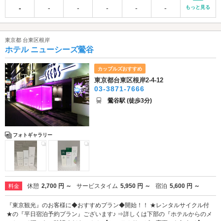
-
-
-
-
-
-
もっと見る
東京都 台東区根岸
ホテル ニューシーズ鶯谷
カップルズおすすめ
東京都台東区根岸2-4-12
03-3871-7666
鶯谷駅 (徒歩3分)
フォトギャラリー
休憩
2,700 円 ～
サービスタイム
5,950 円 ～
宿泊
5,600 円 ～
料金
『東京観光』のお客様に◆おすすめプラン◆開始！！ ★レンタルサイクル付
★の『平日宿泊予約プラン』ございます♪ ⇒詳しくは下部の『ホテルからのメ