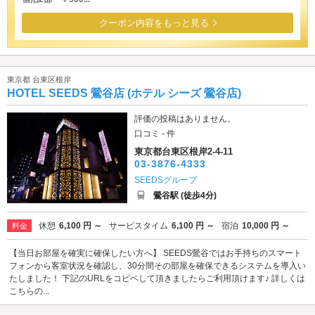
クーポン内容をもっと見る
東京都 台東区根岸
HOTEL SEEDS 鶯谷店 (ホテル シーズ 鶯谷店)
評価の投稿はありません。
口コミ - 件
東京都台東区根岸2-4-11
03-3876-4333
SEEDSグループ
鶯谷駅 (徒歩4分)
休憩
6,100 円 ～
サービスタイム
6,100 円 ～
宿泊
10,000 円 ～
料金
【当日お部屋を確実に確保したい方へ】 SEEDS鶯谷ではお手持ちのスマート
フォンから客室状況を確認し、30分間その部屋を確保できるシステムを導入い
たしました！ 下記のURLをコピペして頂きましたらご利用頂けます♪ 詳しくは
こちらの...