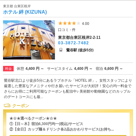
東京都 台東区根岸
ホテル 絆 (KIZUNA)
5つ星のうち4
4.00
口コミ - 件
東京都台東区根岸2-2-11
03-3872-7482
鶯谷駅 (徒歩5分)
休憩
4,400 円 ～
サービスタイム
4,400 円 ～
宿泊
6,600 円 ～
料金
鶯谷駅北口より徒歩5分にあるラブホテル「HOTEL 絆」。女性スタッフにより
厳選した豊富なアメニティや行き届いたサービスが大好評！安心の均一料金で
さらにお得にご利用可能なクーポンも配信中♪ 美術館や動物園などのカップル
のデートコースにも最...
クーポン
★☆★選べるクーポン★☆★
①【日～木】宿泊6,300円均一(税込)サービス
②【全日】カップ麺＆ドリンク各2品おかわりサービス(お持ち...