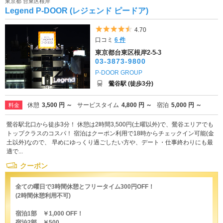
東京都 台東区根岸
Legend P-DOOR (レジェンド ピードア)
5つ星のうち4.5
4.70
口コミ
6 件
東京都台東区根岸2-5-3
03-3873-9800
P-DOOR GROUP
鶯谷駅 (徒歩3分)
休憩
3,500 円 ～
サービスタイム
4,800 円 ～
宿泊
5,000 円 ～
料金
鶯谷駅北口から徒歩3分！ 休憩は2時間3,500円(土曜以外)で、鶯谷エリアでも
トップクラスのコスパ！ 宿泊はクーポン利用で18時からチェックイン可能(金
土以外)なので、 早めにゆっくり過ごしたい方や、デート・仕事終わりにも最
適で...
クーポン
全ての曜日で3時間休憩とフリータイム300円OFF！
(2時間休憩利用不可)
宿泊1部 ￥1,000 OFF！
宿泊2部 ￥500...