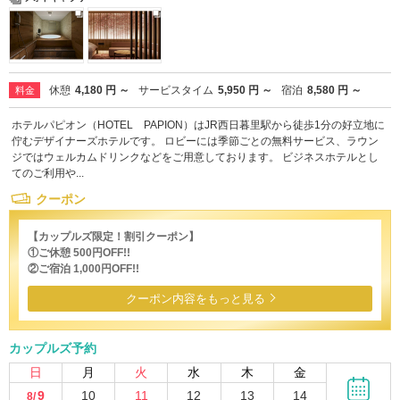
休憩
4,180 円 ～
サービスタイム
5,950 円 ～
宿泊
8,580 円 ～
料金
ホテルパピオン（HOTEL PAPION）はJR西日暮里駅から徒歩1分の好立地に
佇むデザイナーズホテルです。 ロビーには季節ごとの無料サービス、ラウン
ジではウェルカムドリンクなどをご用意しております。 ビジネスホテルとし
てのご利用や...
クーポン
【カップルズ限定！割引クーポン】
①ご休憩 500円OFF!!
②ご宿泊 1,000円OFF!!
クーポン内容をもっと見る
カップルズ予約
日
月
火
水
木
金
9
10
11
12
13
14
8/