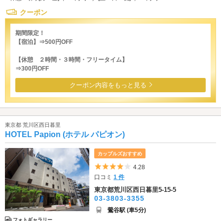
クーポン
期間限定！
【宿泊】⇒500円OFF
【休憩 ２時間・３時間・フリータイム】
⇒300円OFF
クーポン内容をもっと見る
東京都 荒川区西日暮里
HOTEL Papion (ホテル パピオン)
カップルズおすすめ
5つ星のうち4
4.28
口コミ
1 件
東京都荒川区西日暮里5-15-5
03-3803-3355
鶯谷駅 (車5分)
フォトギャラリー