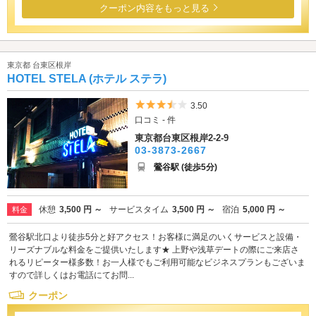
クーポン内容をもっと見る
東京都 台東区根岸
HOTEL STELA (ホテル ステラ)
5つ星のうち3.5
3.50
口コミ - 件
東京都台東区根岸2-2-9
03-3873-2667
鶯谷駅 (徒歩5分)
休憩
3,500 円 ～
サービスタイム
3,500 円 ～
宿泊
5,000 円 ～
料金
鶯谷駅北口より徒歩5分と好アクセス！お客様に満足のいくサービスと設備・
リーズナブルな料金をご提供いたします★ 上野や浅草デートの際にご来店さ
れるリピーター様多数！お一人様でもご利用可能なビジネスプランもございま
すので詳しくはお電話にてお問...
クーポン