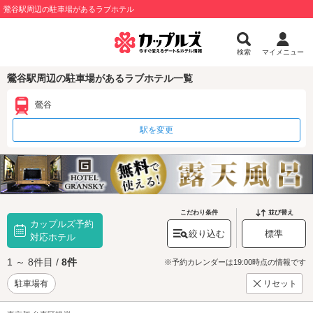
鶯谷駅周辺の駐車場があるラブホテル
検索
マイメニュー
鶯谷駅周辺の駐車場があるラブホテル一覧
鶯谷
駅を変更
こだわり条件
並び替え
カップルズ予約
絞り込む
標準
対応ホテル
1 ～ 8件目 /
8件
※予約カレンダーは19:00時点の情報です
駐車場有
リセット