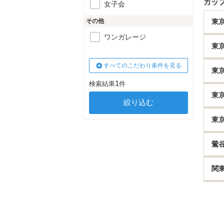
カッ
女子会
その他
東
ワンガレージ
東
すべてのこだわり条件を見る
東
1
検索結果
件
東
東
鶯
関