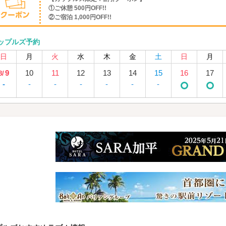
①ご休憩 500円OFF!!
②ご宿泊 1,000円OFF!!
ップルズ予約
日
月
火
水
木
金
土
日
月
9
10
11
12
13
14
15
16
17
8/
-
-
-
-
-
-
-