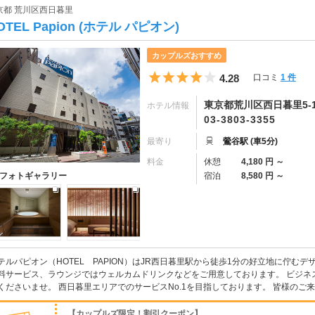
京都 荒川区西日暮里
OTEL Papion (ホテル パピオン)
カップルズおすすめ
5つ星のうち4
4.28
口コミ
1 件
東京都荒川区西日暮里5-1
ホテル情報
03-3803-3355
最寄り
鶯谷駅 (車5分)
料金
休憩
4,180 円 ～
宿泊
8,580 円 ～
フォトギャラリー
テルパピオン（HOTEL PAPION）はJR西日暮里駅から徒歩1分の好立地に佇む
料サービス、ラウンジではウェルカムドリンクなどをご用意しております。 ビジネ
くださいませ。 西日暮里エリアでのサービスNo.1を目指しております。 皆様のご
【カップルズ限定！割引クーポン】