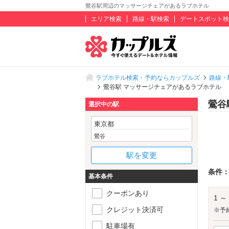
鶯谷駅周辺のマッサージチェアがあるラブホテル
エリア検索
路線・駅検索
デートスポット検
ラブホテル検索・予約ならカップルズ
路線・
鶯谷駅 マッサージチェアがあるラブホテル
鶯谷
選択中の駅
東京都
鶯谷
駅を変更
条件
基本条件
クーポンあり
1 ～
クレジット決済可
※予
駐車場有