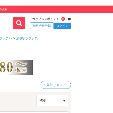
プ検索
カップルズポイント
- pt
無料会員登録
ログイン
ブホテル
鶯谷駅ラブホテル
× 条件リセット
標準