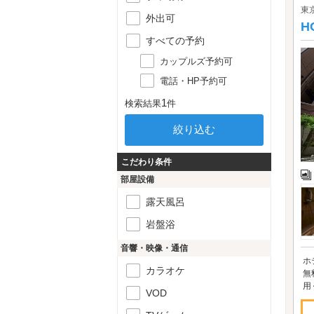
東
外出可
H
すべての予約
カップルズ予約可
電話・HP予約可
1
検索結果
件
こだわり条件
部屋設備
露天風呂
岩盤浴
音響・映像・通信
ホ
カラオケ
無
用
VOD