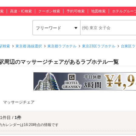
索
高速・IC検索
クーポン検索
予約可検索
地図検索
ホテルグルー
フリーワード
駅検索
東京都 路線選択
東京都ラブホテル
東京23区ラブホテル
台東区ラ
駅周辺のマッサージチェアがあるラブホテル一覧
：
マッサージチェア
 1件目 /
1件
約カレンダーは16:20時点の情報です