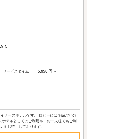
5-5
サービスタイム
5,950 円 ～
デザイナーズホテルです。 ロビーには季節ごとの
スホテルとしてのご利用や、お一人様でもご利
来店をお待ちしております。