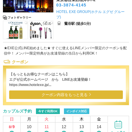
03-3874-4145
HOTEL EXE GROUP(ホテル エグゼ グルー
プ)
フォトギャラリー
鶯谷駅 (徒歩1分)
★EXE公式LINE始めました★ すぐに使えるLINEメンバー限定のクーポンを配
信中！ メンバー限定特典がお友達登録の当日から利用OK！
クーポン
【もっともお得なクーポンはこちら】
エグゼ公式ホームページ から LINEお友達登録！
https://www.hotelexe.jp/...
クーポン内容をもっと見る
カップルズ予約
今すぐ利用OK
インボイス対応
日
月
火
水
木
金
9
10
11
12
13
14
8/