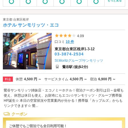
もっと見る
東京都 台東区根岸
ホテル サンモリッツ・エコ
5つ星のうち4
4.09
口コミ
10 件
東京都台東区根岸1-3-12
03-3874-2534
St.Moritzグループ/サンモリッツ
鶯谷駅 (徒歩2分)
休憩
4,500 円 ～
サービスタイム
4,500 円 ～
宿泊
6,900 円 ～
料金
鶯谷サンモリッツ姉妹店・エコノミーホテル！宿泊クーポン割引は日～金曜も
使え、休憩は休日も使え、お財布にもエコ♪☆サンモリッツ・グループ携帯版
HP誕生☆ 本日の空室状況や営業案内が分かる！携帯版「カップルズ」からも
リンクできます☆ 鶯...
クーポン
ご休憩でもご宿泊でも全日利用可能！