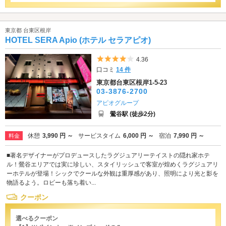
東京都 台東区根岸
HOTEL SERA Apio (ホテル セラアピオ)
5つ星のうち4
4.36
口コミ
14 件
東京都台東区根岸1-5-23
03-3876-2700
アピオグループ
鶯谷駅 (徒歩2分)
休憩
3,990 円 ～
サービスタイム
6,000 円 ～
宿泊
7,990 円 ～
料金
■著名デザイナーがプロデュースしたラグジュアリーテイストの隠れ家ホテ
ル！鶯谷エリアでは実に珍しい、スタイリッシュで客室が煌めくラグジュアリ
ーホテルが登場！シックでクールな外観は重厚感があり、照明により光と影を
物語るよう。ロビーも落ち着い...
クーポン
選べるクーポン