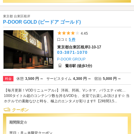
東京都 台東区根岸
P-DOOR GOLD (ピードア ゴールド)
5つ星のうち4
4.45
口コミ
5 件
東京都台東区根岸2-10-17
03-3871-1070
P-DOOR GROUP
鶯谷駅 (徒歩3分)
休憩
3,500 円 ～
サービスタイム
4,300 円 ～
宿泊
5,000 円 ～
料金
【毎月更新！VODリニューアル♪】 洋画、邦画、Vシネマ、バラエティetc…
1000タイトル超のコンテンツ数を誇るVODを、 全室でお楽しみ頂けます☆ 当
ホテルでの素敵なひと時を、極上のエンタメが彩ります!! 【2時間3,5...
クーポン
期間限定☆
平日・月～木限定クーポン