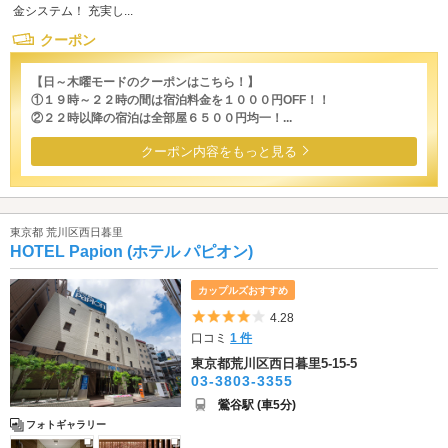
金システム！ 充実し...
クーポン
【日～木曜モードのクーポンはこちら！】
①１９時～２２時の間は宿泊料金を１０００円OFF！！
②２２時以降の宿泊は全部屋６５００円均一！...
クーポン内容をもっと見る
東京都 荒川区西日暮里
HOTEL Papion (ホテル パピオン)
カップルズおすすめ
5つ星のうち4
4.28
口コミ
1 件
東京都荒川区西日暮里5-15-5
03-3803-3355
鶯谷駅 (車5分)
フォトギャラリー