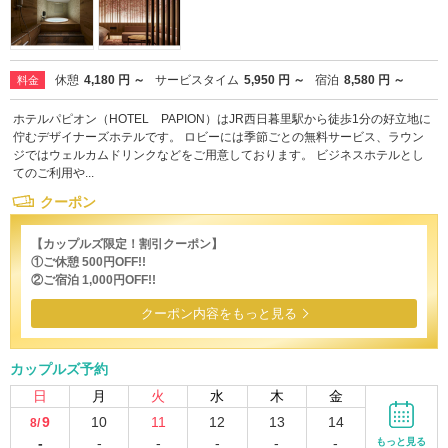
休憩
4,180 円 ～
サービスタイム
5,950 円 ～
宿泊
8,580 円 ～
料金
ホテルパピオン（HOTEL PAPION）はJR西日暮里駅から徒歩1分の好立地に
佇むデザイナーズホテルです。 ロビーには季節ごとの無料サービス、ラウン
ジではウェルカムドリンクなどをご用意しております。 ビジネスホテルとし
てのご利用や...
クーポン
【カップルズ限定！割引クーポン】
①ご休憩 500円OFF!!
②ご宿泊 1,000円OFF!!
クーポン内容をもっと見る
カップルズ予約
日
月
火
水
木
金
9
10
11
12
13
14
8/
-
-
-
-
-
-
もっと見る