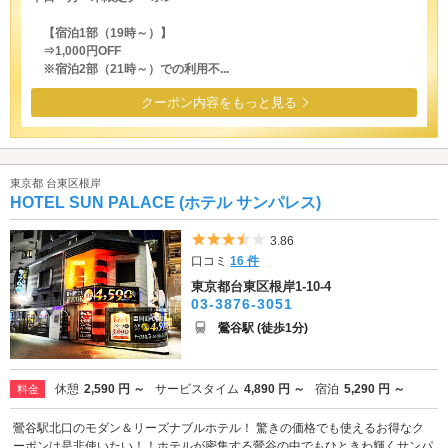
【宿泊1部（19時～）】
⇒1,000円OFF
※宿泊2部（21時～）での利用不...
クーポン内容をもっと見る
東京都 台東区根岸
HOTEL SUN PALACE (ホテル サンパレス)
5つ星のうち3.5
3.86
口コミ
16 件
東京都台東区根岸1-10-4
03-3876-3051
鶯谷駅 (徒歩1分)
休憩
2,590 円 ～
サービスタイム
4,890 円 ～
宿泊
5,290 円 ～
料金
鶯谷駅北口のモダン＆リーズナブルホテル！ 驚きの価格でも使えるお得なク
ーポンは是非使いたい！！ホテルが密集する鶯谷の中でもひときわ輝くサンパ