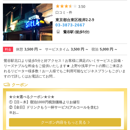
5つ星のうち3.5
3.50
口コミ - 件
東京都台東区根岸2-2-9
03-3873-2667
鶯谷駅 (徒歩5分)
休憩
3,500 円 ～
サービスタイム
3,500 円 ～
宿泊
5,000 円 ～
料金
鶯谷駅北口より徒歩5分と好アクセス！お客様に満足のいくサービスと設備・
リーズナブルな料金をご提供いたします★ 上野や浅草デートの際にご来店さ
れるリピーター様多数！お一人様でもご利用可能なビジネスプランもございま
すので詳しくはお電話にてお問...
クーポン
★☆★選べるクーポン★☆★
①【日～木】宿泊1000円税別価格よりお値引
②【全日】ドリンクもう一杯サービス(アルコールを含む)
※お...
クーポン内容をもっと見る