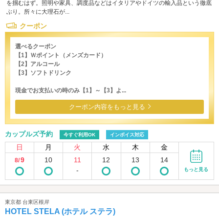
を掴むはず。照明や家具、調度品などはイタリアやドイツの輸入品という徹底
ぶり。所々に大理石が...
クーポン
選べるクーポン
【1】Ｗポイント（メンズカード）
【2】アルコール
【3】ソフトドリンク
現金でお支払いの時のみ【1】～【3】よ...
クーポン内容をもっと見る
カップルズ予約
今すぐ利用OK
インボイス対応
日
月
火
水
木
金
9
10
11
12
13
14
8/
-
もっと見る
東京都 台東区根岸
HOTEL STELA (ホテル ステラ)