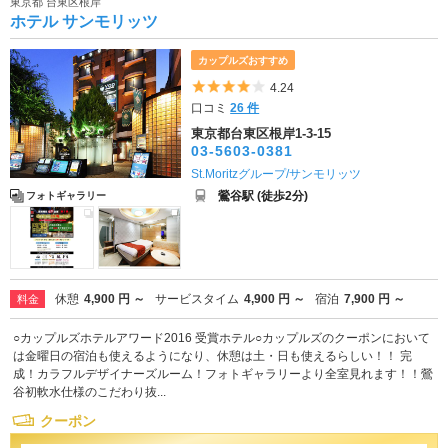
東京都 台東区根岸
ホテル サンモリッツ
カップルズおすすめ
5つ星のうち4
4.24
口コミ
26 件
東京都台東区根岸1-3-15
03-5603-0381
St.Moritzグループ/サンモリッツ
鶯谷駅 (徒歩2分)
フォトギャラリー
休憩
4,900 円 ～
サービスタイム
4,900 円 ～
宿泊
7,900 円 ～
料金
○カップルズホテルアワード2016 受賞ホテル○カップルズのクーポンにおいて
は金曜日の宿泊も使えるようになり、休憩は土・日も使えるらしい！！ 完
成！カラフルデザイナーズルーム！フォトギャラリーより全室見れます！！鶯
谷初軟水仕様のこだわり抜...
クーポン