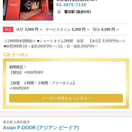
03-3875-7139
鶯谷駅 (徒歩5分)
休憩
3,500 円 ～
サービスタイム
5,300 円 ～
宿泊
6,300 円 ～
料金
☆24時間休憩開始☆ ■ショートタイム2時間 全室 【全日】3,500円均―☆
■休憩3時間 [月～金]5,000円均一／[土・日・祝]5,500円均一
クーポン
期間限定！
【宿泊】⇒500円OFF
【休憩 ２時間・３時間・フリータイム】
⇒300円OFF
クーポン内容をもっと見る
東京都 台東区根岸
Asian P-DOOR (アジアン ピードア)