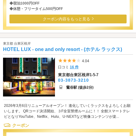
◆宿泊1000円OFF
◆休憩・フリータイム500円OFF
クーポン内容をもっと見る
東京都 台東区根岸
HOTEL LUX - one and only resort - (ホテル ラックス)
5つ星のうち4
4.04
口コミ
16 件
東京都台東区根岸1-5-7
03-3873-3210
鶯谷駅 (徒歩2分)
2026年3月6日リニューアルオープン！ 進化していくラックスをよろしくお願
いします。 QRコード決済開始、３F全室禁煙ルームに！！ 全館スマートテレ
ビとなりYouTube、Netflix、Hulu、U-NEXTなど映像コンテンツが楽...
クーポン