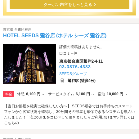
クーポン内容をもっと見る
東京都 台東区根岸
HOTEL SEEDS 鶯谷店 (ホテル シーズ 鶯谷店)
評価の投稿はありません。
口コミ - 件
東京都台東区根岸2-4-11
03-3876-4333
SEEDSグループ
鶯谷駅 (徒歩4分)
休憩
6,100 円 ～
サービスタイム
6,100 円 ～
宿泊
10,000 円 ～
料金
【当日お部屋を確実に確保したい方へ】 SEEDS鶯谷ではお手持ちのスマート
フォンから客室状況を確認し、30分間その部屋を確保できるシステムを導入い
たしました！ 下記のURLをコピペして頂きましたらご利用頂けます♪ 詳しくは
こちらの...