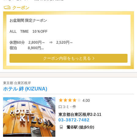
クーポン
お盆期間 限定クーポン
ALL TIME 10％OFF
休憩60分 2,800円～ ⇒ 2,520円～
宿泊 8,900円...
クーポン内容をもっと見る
東京都 台東区根岸
ホテル 絆 (KIZUNA)
5つ星のうち4
4.00
口コミ - 件
東京都台東区根岸2-2-11
03-3872-7482
鶯谷駅 (徒歩5分)