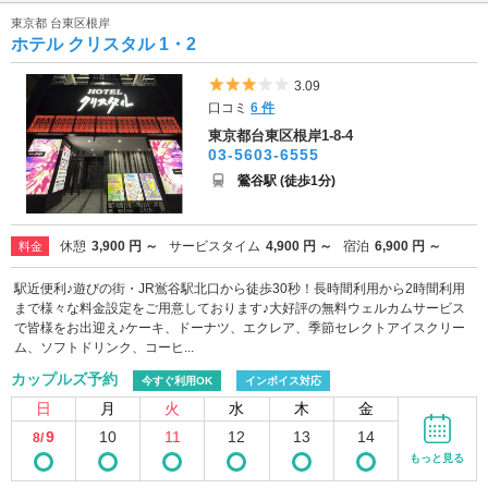
東京都 台東区根岸
ホテル クリスタル 1・2
5つ星のうち3
3.09
口コミ
6 件
東京都台東区根岸1-8-4
03-5603-6555
鶯谷駅 (徒歩1分)
休憩
3,900 円 ～
サービスタイム
4,900 円 ～
宿泊
6,900 円 ～
料金
駅近便利♪遊びの街・JR鴬谷駅北口から徒歩30秒！長時間利用から2時間利用
まで様々な料金設定をご用意しております♪大好評の無料ウェルカムサービス
で皆様をお出迎え♪ケーキ、ドーナツ、エクレア、季節セレクトアイスクリー
ム、ソフトドリンク、コーヒ...
カップルズ予約
今すぐ利用OK
インボイス対応
日
月
火
水
木
金
9
10
11
12
13
14
8/
もっと見る