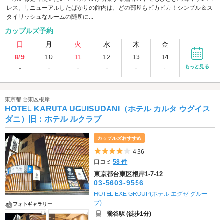
レス。リニューアルしたばかりの館内は、どの部屋もピカピカ！シンプル＆ス
タイリッシュなルームの随所に...
カップルズ予約
日
月
火
水
木
金
9
10
11
12
13
14
8/
-
-
-
-
-
-
もっと見る
東京都 台東区根岸
HOTEL KARUTA UGUISUDANI（ホテル カルタ ウグイス
ダニ）旧：ホテル ルクラブ
カップルズおすすめ
5つ星のうち4
4.36
口コミ
58 件
東京都台東区根岸1-7-12
03-5603-9556
HOTEL EXE GROUP(ホテル エグゼ グルー
プ)
フォトギャラリー
鶯谷駅 (徒歩1分)