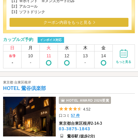
【1】Ｗポイント ※メンズカードのみ
【2】アルコール
【3】ソフトドリンク
クーポン内容をもっと見る
カップルズ予約
インボイス対応
日
月
火
水
木
金
9
10
11
12
13
14
8/
-
-
-
もっと見る
東京都 台東区根岸
HOTEL 鶯谷倶楽部
HOTEL AWARD 2026受賞
5つ星のうち4.5
4.52
口コミ
57 件
東京都台東区根岸2-14-3
03-3875-1843
鶯谷駅 (徒歩2分)