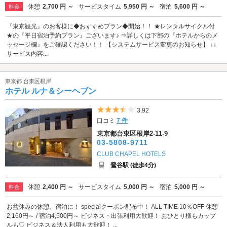
休憩
2,700 円 ～
サービスタイム
5,950 円 ～
宿泊
5,600 円 ～
料金
『東京観光』のお客様に◆おすすめプラン◆開始！！ ★レンタルサイクル付
★の『平日宿泊予約プラン』ございます♪ ⇒詳しくは下部の『ホテルからのメ
ッセージ欄』をご確認ください！！ 【システムサービス変更のお知らせ】 ↓↓
サービス内容...
東京都 台東区根岸
ホテル ルナ＆シーヘブン
5つ星のうち3.5
3.92
口コミ
7 件
東京都台東区根岸2-11-9
03-5808-9711
CLUB CHAPEL HOTELS
鶯谷駅 (徒歩4分)
休憩
2,400 円 ～
サービスタイム
5,000 円 ～
宿泊
5,000 円 ～
料金
お盆休みの休憩、宿泊に！ specialクーポン配布中！ ALL TIME 10％OFF 休憩
2,160円～ / 宿泊4,500円～ ビジネス・出張利用大歓迎！ おひとり様もカップ
ルも♡ ビジネス＆法人利用も大歓迎！ ...