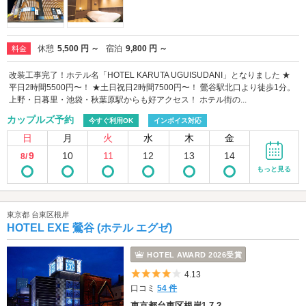
休憩
5,500 円 ～
宿泊
9,800 円 ～
料金
改装工事完了！ホテル名「HOTEL KARUTA UGUISUDANI」となりました ★
平日2時間5500円〜！ ★土日祝日2時間7500円〜！ 鶯谷駅北口より徒歩1分。
上野・日暮里・池袋・秋葉原駅からも好アクセス！ ホテル街の...
カップルズ予約
今すぐ利用OK
インボイス対応
日
月
火
水
木
金
9
10
11
12
13
14
8/
もっと見る
東京都 台東区根岸
HOTEL EXE 鶯谷 (ホテル エグゼ)
HOTEL AWARD 2026受賞
5つ星のうち4
4.13
口コミ
54 件
東京都台東区根岸1-7-2