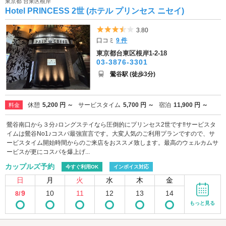
東京都 台東区根岸
Hotel PRINCESS 2世 (ホテル プリンセス ニセイ)
5つ星のうち3.5
3.80
口コミ
9 件
東京都台東区根岸1-2-18
03-3876-3301
鶯谷駅 (徒歩3分)
休憩
5,200 円 ～
サービスタイム
5,700 円 ～
宿泊
11,900 円 ～
料金
鶯谷南口から３分♪ロングステイなら圧倒的にプリンセス2世です‼サービスタ
イムは鶯谷No1♪コスパ最強宣言です。大変人気のご利用プランですので、サ
ービスタイム開始時間からのご来店をおススメ致します。最高のウェルカムサ
ービスが更にコスパを爆上げ...
カップルズ予約
今すぐ利用OK
インボイス対応
日
月
火
水
木
金
9
10
11
12
13
14
8/
もっと見る