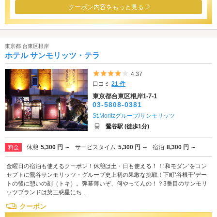
クーポン内容をもっと見る
東京都 台東区根岸
ホテル サンモリッツ・テラ
5つ星のうち4
4.37
口コミ
21 件
東京都台東区根岸1-7-1
03-5808-0381
St.Moritzグループ/サンモリッツ
鶯谷駅 (徒歩1分)
休憩
5,300 円 ～
サービスタイム
5,300 円 ～
宿泊
8,300 円 ～
料金
金曜日の宿泊も使えるクーポン！休憩は土・日も使える！！‘和モダン’をコン
セプトに鶯谷サンモリッツ・グループ史上初の果敢な挑戦！下町‘谷根千’デー
トの後に憩いの刻（トキ）。弾幕薄いぞ、何やってんの！？3番目のサンモリ
ッツブランドは第三惑星にち...
クーポン