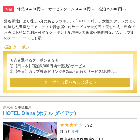
休憩
4,400 円 ～
サービスタイム
4,400 円 ～
宿泊
6,600 円 ～
料金
鶯谷駅北口より徒歩5分にあるラブホテル「HOTEL 絆」。女性スタッフにより
厳選した豊富なアメニティや行き届いたサービスが大好評！安心の均一料金で
さらにお得にご利用可能なクーポンも配信中♪ 美術館や動物園などのカップル
のデートコースにも最...
クーポン
★☆★選べるクーポン★☆★
①【日～木】宿泊6,300円均一(税込)サービス
②【全日】カップ麺＆ドリンク各2品おかわりサービス(お持ち...
クーポン内容をもっと見る
東京都 台東区根岸
HOTEL Diana (ホテル ダイアナ)
5つ星のうち3.5
3.92
口コミ
4 件
東京都台東区根岸2-13-7