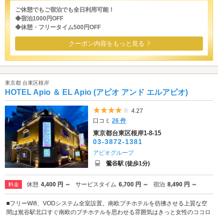
ご休憩でもご宿泊でも全日利用可能！
◆宿泊1000円OFF
◆休憩・フリータイム500円OFF
クーポン内容をもっと見る
東京都 台東区根岸
HOTEL Apio ＆ EL Apio (アピオ アンド エルアピオ)
5つ星のうち4
4.27
口コミ
26 件
東京都台東区根岸1-8-15
03-3872-1381
アピオグループ
鶯谷駅 (徒歩1分)
休憩
4,400 円 ～
サービスタイム
6,700 円 ～
宿泊
8,490 円 ～
料金
■フリーWifi、VODシステム全室設置。南欧プチホテルを彷彿させる上質な空
間は鴬谷駅北口すぐ南欧のプチホテルを思わせる雰囲気はきっと女性のココロ