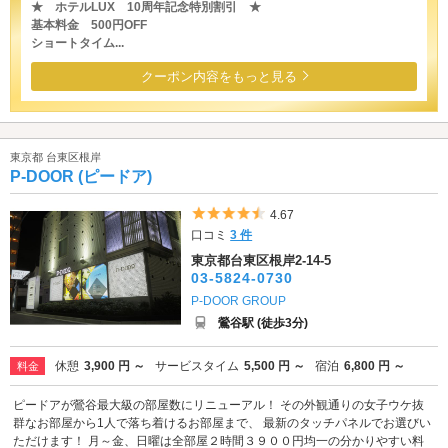
★ ホテルLUX 10周年記念特別割引 ★
基本料金 500円OFF
ショートタイム...
クーポン内容をもっと見る
東京都 台東区根岸
P-DOOR (ピードア)
5つ星のうち4.5
4.67
口コミ
3 件
東京都台東区根岸2-14-5
03-5824-0730
P-DOOR GROUP
鶯谷駅 (徒歩3分)
休憩
3,900 円 ～
サービスタイム
5,500 円 ～
宿泊
6,800 円 ～
料金
ピードアが鶯谷最大級の部屋数にリニューアル！ その外観通りの女子ウケ抜
群なお部屋から1人で落ち着けるお部屋まで、 最新のタッチパネルでお選びい
ただけます！ 月～金、日曜は全部屋２時間３９００円均一の分かりやすい料