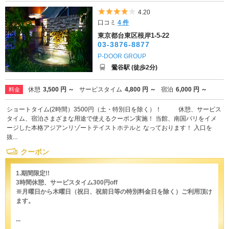
5つ星のうち4
4.20
口コミ
4 件
東京都台東区根岸1-5-22
03-3876-8877
P-DOOR GROUP
鶯谷駅 (徒歩2分)
休憩
3,500 円 ～
サービスタイム
4,800 円 ～
宿泊
6,000 円 ～
料金
ショートタイム(2時間）3500円（土・特別日を除く）！ 休憩、サービス
タイム、宿泊さまざまな用途で使えるクーポン実施！ 当館、南国バリをイメ
ージした本格アジアンリゾートテイストホテルと なっております！ 入口を
抜...
クーポン
1.期間限定!!
3時間休憩、サービスタイム300円off
※月曜日から木曜日（祝日、祝前日等の特別料金日を除く）ご利用頂け
ます。
...