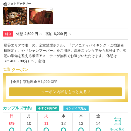
フォトギャラリー
休憩
2,500 円 ～
宿泊
6,200 円 ～
料金
鶯谷エリアで唯一の、全室禁煙ホテル。 『アメニティバイキング（ご宿泊者
様限定）』や『シャンプーバー』をご用意。高級スキンケアから耳栓まで、翌
朝の準備を整える厳選アメニティが無料でお選びいただけます。 休憩は
￥5,400（90分）〜、宿泊...
クーポン
【全日】宿泊料金￥1,000 OFF
クーポン内容をもっと見る
カップルズ予約
今すぐ利用OK
インボイス対応
日
月
火
水
木
金
9
10
11
12
13
14
8/
もっと見る