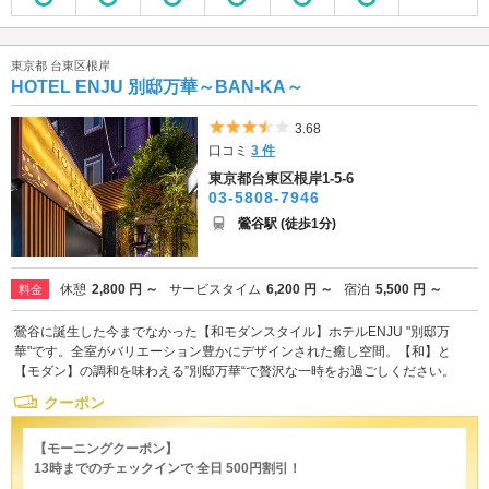
東京都 台東区根岸
HOTEL ENJU 別邸万華～BAN-KA～
5つ星のうち3.5
3.68
口コミ
3 件
東京都台東区根岸1-5-6
03-5808-7946
鶯谷駅 (徒歩1分)
休憩
2,800 円 ～
サービスタイム
6,200 円 ～
宿泊
5,500 円 ～
料金
鶯谷に誕生した今までなかった【和モダンスタイル】ホテルENJU "別邸万
華"です。全室がバリエーション豊かにデザインされた癒し空間。【和】と
【モダン】の調和を味わえる”別邸万華“で贅沢な一時をお過ごしください。
クーポン
【モーニングクーポン】
13時までのチェックインで 全日 500円割引！