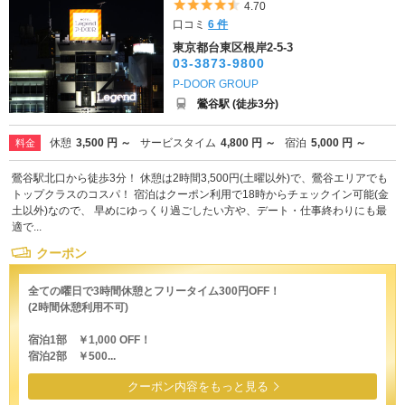
5つ星のうち4.5
4.70
口コミ
6 件
東京都台東区根岸2-5-3
03-3873-9800
P-DOOR GROUP
鶯谷駅 (徒歩3分)
休憩
3,500 円 ～
サービスタイム
4,800 円 ～
宿泊
5,000 円 ～
料金
鶯谷駅北口から徒歩3分！ 休憩は2時間3,500円(土曜以外)で、鶯谷エリアでも
トップクラスのコスパ！ 宿泊はクーポン利用で18時からチェックイン可能(金
土以外)なので、 早めにゆっくり過ごしたい方や、デート・仕事終わりにも最
適で...
クーポン
全ての曜日で3時間休憩とフリータイム300円OFF！
(2時間休憩利用不可)
宿泊1部 ￥1,000 OFF！
宿泊2部 ￥500...
クーポン内容をもっと見る