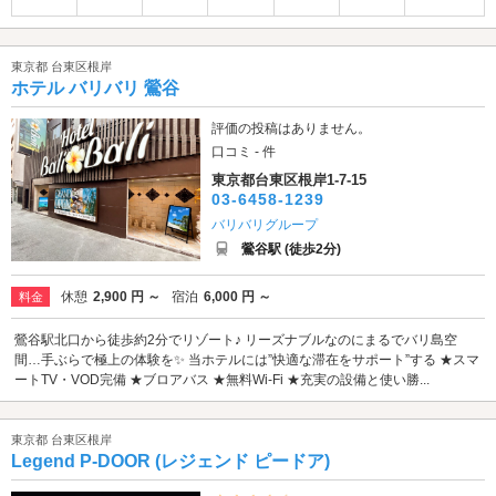
東京都 台東区根岸
ホテル バリバリ 鶯谷
評価の投稿はありません。
口コミ - 件
東京都台東区根岸1-7-15
03-6458-1239
バリバリグループ
鶯谷駅 (徒歩2分)
休憩
2,900 円 ～
宿泊
6,000 円 ～
料金
鶯谷駅北口から徒歩約2分でリゾート♪ リーズナブルなのにまるでバリ島空
間…手ぶらで極上の体験を✨ 当ホテルには”快適な滞在をサポート”する ★スマ
ートTV・VOD完備 ★ブロアバス ★無料Wi-Fi ★充実の設備と使い勝...
東京都 台東区根岸
Legend P-DOOR (レジェンド ピードア)