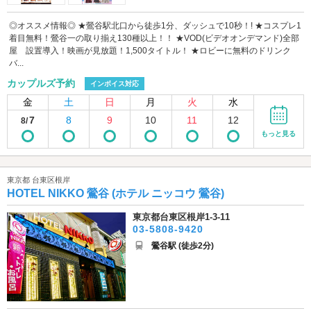
◎オススメ情報◎ ★鶯谷駅北口から徒歩1分、ダッシュで10秒！! ★コスプレ1
着目無料！鶯谷一の取り揃え130種以上！！ ★VOD(ビデオオンデマンド)全部
屋 設置導入！映画が見放題！1,500タイトル！ ★ロビーに無料のドリンク
バ...
カップルズ予約
インボイス対応
金
土
日
月
火
水
7
8
9
10
11
12
8/
もっと見る
東京都 台東区根岸
HOTEL NIKKO 鶯谷 (ホテル ニッコウ 鶯谷)
東京都台東区根岸1-3-11
03-5808-9420
鶯谷駅 (徒歩2分)