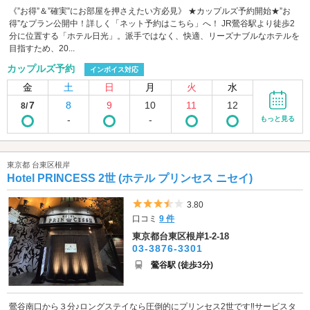
《”お得”＆”確実”にお部屋を押さえたい方必見》 ★カップルズ予約開始★”お
得”なプラン公開中！詳しく「ネット予約はこちら」へ！ JR鶯谷駅より徒歩2
分に位置する「ホテル日光」。派手ではなく、快適、リーズナブルなホテルを
目指すため、20...
カップルズ予約
インボイス対応
金
土
日
月
火
水
7
8
9
10
11
12
8/
-
-
もっと見る
東京都 台東区根岸
Hotel PRINCESS 2世 (ホテル プリンセス ニセイ)
5つ星のうち3.5
3.80
口コミ
9 件
東京都台東区根岸1-2-18
03-3876-3301
鶯谷駅 (徒歩3分)
鶯谷南口から３分♪ロングステイなら圧倒的にプリンセス2世です‼サービスタ