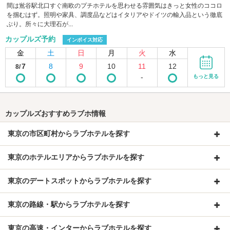
間は鴬谷駅北口すぐ南欧のプチホテルを思わせる雰囲気はきっと女性のココロ
を掴むはず。照明や家具、調度品などはイタリアやドイツの輸入品という徹底
ぶり。所々に大理石が...
カップルズ予約
インボイス対応
金
土
日
月
火
水
7
8
9
10
11
12
8/
-
もっと見る
カップルズおすすめラブホ情報
東京の市区町村からラブホテルを探す
東京のホテルエリアからラブホテルを探す
東京のデートスポットからラブホテルを探す
東京の路線・駅からラブホテルを探す
東京の高速・インターからラブホテルを探す