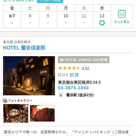
インボイス対応
金
土
日
月
火
水
7
8
9
10
11
12
8/
-
-
-
-
-
もっと見る
東京都 台東区根岸
HOTEL 鶯谷倶楽部
HOTEL AWARD 2026受賞
5つ星のうち4.5
4.52
口コミ
57 件
東京都台東区根岸2-14-3
03-3875-1843
鶯谷駅 (徒歩2分)
フォトギャラリー
鶯谷エリアで唯一の、全室禁煙ホテル。 『アメニティバイキング（ご宿泊者