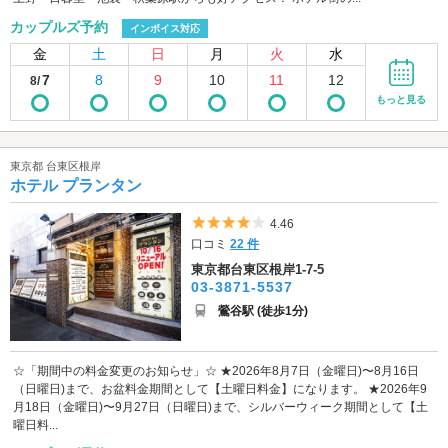
カップルズ予約
インボイス対応
金
土
日
月
火
水
7
8
9
10
11
12
8/
もっと見る
東京都 台東区根岸
ホテル プランタン
5つ星のうち4
4.46
口コミ
22 件
東京都台東区根岸1-7-5
03-3871-5537
鶯谷駅 (徒歩1分)
☆「期間中の料金変更のお知らせ」☆ ★2026年8月7日（金曜日)〜8月16日
（日曜日)まで、お盆料金期間として【土曜日料金】になります。 ★2026年9
月18日（金曜日)〜9月27日（日曜日)まで、シルバーウィーク期間として【土
曜日料...