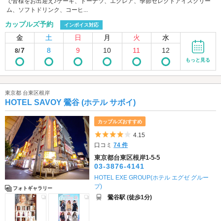
で皆様をお出迎え♪ケーキ、ドーナツ、エクレア、季節セレクトアイスクリー
ム、ソフトドリンク、コーヒ...
カップルズ予約
インボイス対応
金
土
日
月
火
水
7
8
9
10
11
12
8/
もっと見る
東京都 台東区根岸
HOTEL SAVOY 鶯谷 (ホテル サボイ)
カップルズおすすめ
5つ星のうち4
4.15
口コミ
74 件
東京都台東区根岸1-5-5
03-3876-4141
HOTEL EXE GROUP(ホテル エグゼ グルー
プ)
フォトギャラリー
鶯谷駅 (徒歩1分)