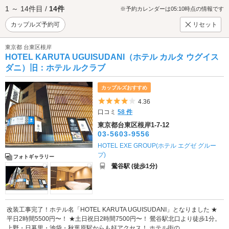
1 ～ 14件目 /
14件
※予約カレンダーは05:10時点の情報です
カップルズ予約可
リセット
東京都 台東区根岸
HOTEL KARUTA UGUISUDANI（ホテル カルタ ウグイス
ダニ）旧：ホテル ルクラブ
カップルズおすすめ
5つ星のうち4
4.36
口コミ
58 件
東京都台東区根岸1-7-12
03-5603-9556
HOTEL EXE GROUP(ホテル エグゼ グルー
プ)
フォトギャラリー
鶯谷駅 (徒歩1分)
改装工事完了！ホテル名「HOTEL KARUTA UGUISUDANI」となりました ★
平日2時間5500円〜！ ★土日祝日2時間7500円〜！ 鶯谷駅北口より徒歩1分。
上野・日暮里・池袋・秋葉原駅からも好アクセス！ ホテル街の...