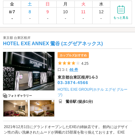
金
土
日
月
火
水
7
8
9
10
11
12
8/
-
-
-
-
-
-
もっと見る
東京都 台東区根岸
HOTEL EXE ANNEX 鶯谷 (エグゼアネックス)
カップルズおすすめ
5つ星のうち4
4.25
口コミ
46 件
東京都台東区根岸1-6-3
03-3874-4566
HOTEL EXE GROUP(ホテル エグゼ グルー
プ)
フォトギャラリー
鶯谷駅 (徒歩1分)
2021年12月1日にグランドオープンしたEXEの姉妹店です。 館内にはデザイ
ン性の高い洗練されたムードが満載の15部屋を取り揃えております。 EXE