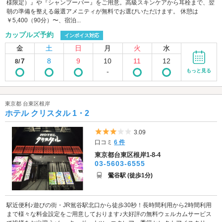
様限定）』や『シャンプーバー』をご用意。高級スキンケアから耳栓まで、翌
朝の準備を整える厳選アメニティが無料でお選びいただけます。 休憩は
￥5,400（90分）〜、宿泊...
カップルズ予約
インボイス対応
金
土
日
月
火
水
7
8
9
10
11
12
8/
-
もっと見る
東京都 台東区根岸
ホテル クリスタル 1・2
5つ星のうち3
3.09
口コミ
6 件
東京都台東区根岸1-8-4
03-5603-6555
鶯谷駅 (徒歩1分)
駅近便利♪遊びの街・JR鴬谷駅北口から徒歩30秒！長時間利用から2時間利用
まで様々な料金設定をご用意しております♪大好評の無料ウェルカムサービス