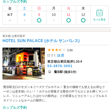
カップルズ予約
金
土
日
月
火
水
7
8
9
10
11
12
8/
-
-
-
もっと見る
東京都 台東区根岸
HOTEL SUN PALACE (ホテル サンパレス)
5つ星のうち3.5
3.86
口コミ
16 件
東京都台東区根岸1-10-4
03-3876-3051
鶯谷駅 (徒歩1分)
鶯谷駅北口のモダン＆リーズナブルホテル！ 驚きの価格でも使えるお得なク
ーポンは是非使いたい！！ホテルが密集する鶯谷の中でもひときわ輝くサンパ
レス。リニューアルしたばかりの館内は、どの部屋もピカピカ！シンプル＆ス
タイリッシュなルームの随所に...
カップルズ予約