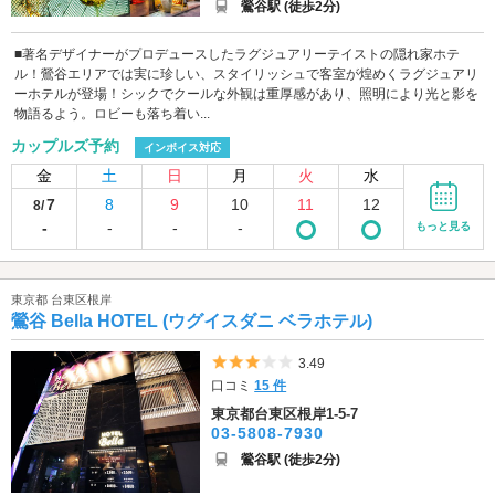
鶯谷駅 (徒歩2分)
■著名デザイナーがプロデュースしたラグジュアリーテイストの隠れ家ホテ
ル！鶯谷エリアでは実に珍しい、スタイリッシュで客室が煌めくラグジュアリ
ーホテルが登場！シックでクールな外観は重厚感があり、照明により光と影を
物語るよう。ロビーも落ち着い...
カップルズ予約
インボイス対応
金
土
日
月
火
水
7
8
9
10
11
12
8/
-
-
-
-
もっと見る
東京都 台東区根岸
鶯谷 Bella HOTEL (ウグイスダニ ベラホテル)
5つ星のうち3
3.49
口コミ
15 件
東京都台東区根岸1-5-7
03-5808-7930
鶯谷駅 (徒歩2分)