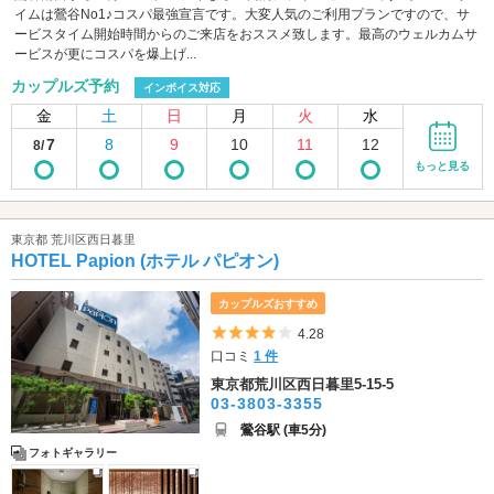
イムは鶯谷No1♪コスパ最強宣言です。大変人気のご利用プランですので、サ
ービスタイム開始時間からのご来店をおススメ致します。最高のウェルカムサ
ービスが更にコスパを爆上げ...
カップルズ予約
インボイス対応
金
土
日
月
火
水
7
8
9
10
11
12
8/
もっと見る
東京都 荒川区西日暮里
HOTEL Papion (ホテル パピオン)
カップルズおすすめ
5つ星のうち4
4.28
口コミ
1 件
東京都荒川区西日暮里5-15-5
03-3803-3355
鶯谷駅 (車5分)
フォトギャラリー