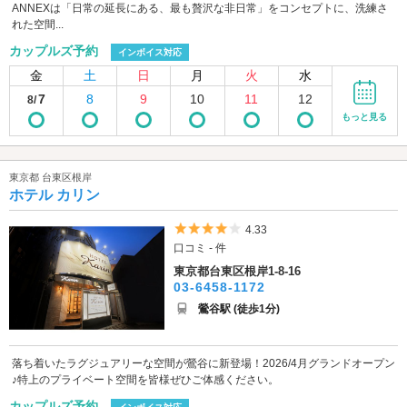
ANNEXは「日常の延長にある、最も贅沢な非日常」をコンセプトに、洗練さ
れた空間...
カップルズ予約
インボイス対応
金
土
日
月
火
水
7
8
9
10
11
12
8/
もっと見る
東京都 台東区根岸
ホテル カリン
5つ星のうち4
4.33
口コミ - 件
東京都台東区根岸1-8-16
03-6458-1172
鶯谷駅 (徒歩1分)
落ち着いたラグジュアリーな空間が鶯谷に新登場！2026/4月グランドオープン
♪特上のプライベート空間を皆様ぜひご体感ください。
カップルズ予約