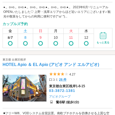
●.。o○o.。o○o.●.。o○o.。o○o.●.。o○o.。o○o.●.。 2023年6月~リニューアル
OPENいたしました♡ 上野・浅草エリアからほど近いエリアにございます♪ 観
光や散策をしてからの利用に便利です(*‘ω‘ *)...
カップルズ予約
金
土
日
月
火
水
7
8
9
10
11
12
8/
もっと見る
東京都 台東区根岸
HOTEL Apio ＆ EL Apio (アピオ アンド エルアピオ)
5つ星のうち4
4.27
口コミ
26 件
東京都台東区根岸1-8-15
03-3872-1381
アピオグループ
鶯谷駅 (徒歩1分)
■フリーWifi、VODシステム全室設置。南欧プチホテルを彷彿させる上質な空