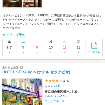
ホテルパピオン（HOTEL PAPION）はJR西日暮里駅から徒歩1分の好立地に
佇むデザイナーズホテルです。 ロビーには季節ごとの無料サービス、ラウン
ジではウェルカムドリンクなどをご用意しております。 ビジネスホテルとし
てのご利用や...
カップルズ予約
金
土
日
月
火
水
7
8
9
10
11
12
8/
-
-
-
-
-
-
もっと見る
東京都 台東区根岸
HOTEL SERA Apio (ホテル セラアピオ)
5つ星のうち4
4.36
口コミ
14 件
東京都台東区根岸1-5-23
03-3876-2700
アピオグループ