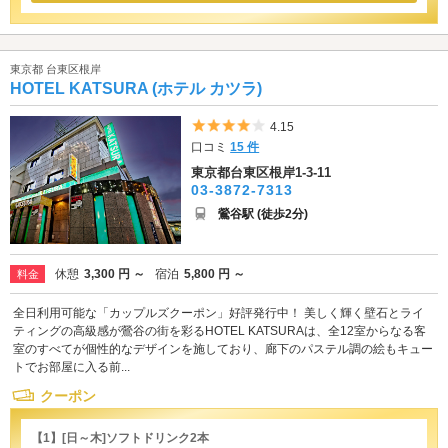
東京都 台東区根岸
HOTEL KATSURA (ホテル カツラ)
5つ星のうち4
4.15
口コミ
15 件
東京都台東区根岸1-3-11
03-3872-7313
鶯谷駅 (徒歩2分)
休憩
3,300 円 ～
宿泊
5,800 円 ～
料金
全日利用可能な「カップルズクーポン」好評発行中！ 美しく輝く壁石とライ
ティングの高級感が鶯谷の街を彩るHOTEL KATSURAは、全12室からなる客
室のすべてが個性的なデザインを施しており、廊下のパステル調の絵もキュー
トでお部屋に入る前...
クーポン
【1】[日～木]ソフトドリンク2本