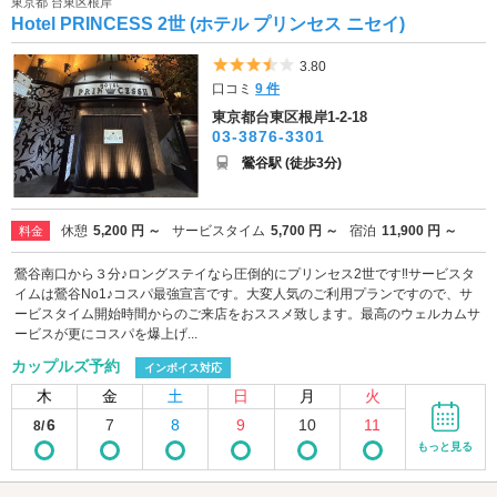
東京都 台東区根岸
Hotel PRINCESS 2世 (ホテル プリンセス ニセイ)
5つ星のうち3.5
3.80
口コミ
9 件
東京都台東区根岸1-2-18
03-3876-3301
鶯谷駅 (徒歩3分)
休憩
5,200 円 ～
サービスタイム
5,700 円 ～
宿泊
11,900 円 ～
料金
鶯谷南口から３分♪ロングステイなら圧倒的にプリンセス2世です‼サービスタ
イムは鶯谷No1♪コスパ最強宣言です。大変人気のご利用プランですので、サ
ービスタイム開始時間からのご来店をおススメ致します。最高のウェルカムサ
ービスが更にコスパを爆上げ...
カップルズ予約
インボイス対応
木
金
土
日
月
火
6
7
8
9
10
11
8/
もっと見る