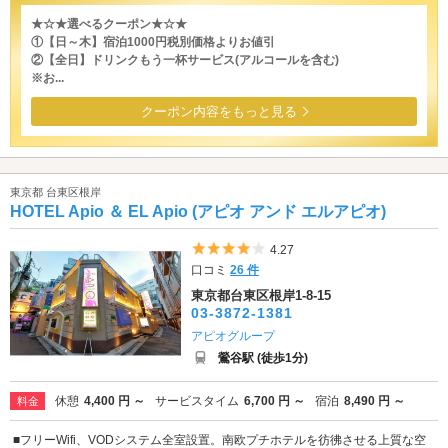
★☆★選べるクーポン★☆★
①【日～木】宿泊1000円税別価格よりお値引
②【全日】ドリンクもう一杯サービス(アルコールを含む)
※お...
クーポン内容をもっと見る
東京都 台東区根岸
HOTEL Apio ＆ EL Apio (アピオ アンド エルアピオ)
5つ星のうち4
4.27
口コミ
26 件
東京都台東区根岸1-8-15
03-3872-1381
アピオグループ
鶯谷駅 (徒歩1分)
休憩
4,400 円 ～
サービスタイム
6,700 円 ～
宿泊
8,490 円 ～
料金
■フリーWifi、VODシステム全室設置。南欧プチホテルを彷彿させる上質な空