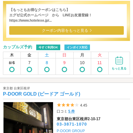
【もっともお得なクーポンはこちら】
エグゼ公式ホームページ から LINEお友達登録！
https://www.hotelexe.jp/...
クーポン内容をもっと見る
カップルズ予約
今すぐ利用OK
インボイス対応
木
金
土
日
月
火
6
7
8
9
10
11
8/
もっと見る
東京都 台東区根岸
P-DOOR GOLD (ピードア ゴールド)
5つ星のうち4
4.45
口コミ
5 件
東京都台東区根岸2-10-17
03-3871-1070
P-DOOR GROUP