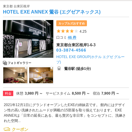
東京都 台東区根岸
HOTEL EXE ANNEX 鶯谷 (エグゼアネックス)
カップルズおすすめ
5つ星のうち4
4.25
口コミ
46 件
東京都台東区根岸1-6-3
03-3874-4566
HOTEL EXE GROUP(ホテル エグゼ グルー
プ)
フォトギャラリー
鶯谷駅 (徒歩1分)
休憩
3,980 円 ～
サービスタイム
8,500 円 ～
宿泊
7,900 円 ～
料金
2021年12月1日にグランドオープンしたEXEの姉妹店です。 館内にはデザイ
ン性の高い洗練されたムードが満載の15部屋を取り揃えております。 EXE
ANNEXは「日常の延長にある、最も贅沢な非日常」をコンセプトに、洗練さ
れた空間...
クーポン