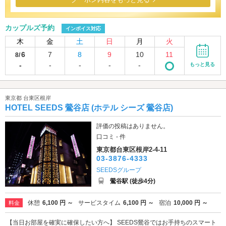
カップルズ予約
インボイス対応
木
金
土
日
月
火
6
7
8
9
10
11
8/
-
-
-
-
-
もっと見る
東京都 台東区根岸
HOTEL SEEDS 鶯谷店 (ホテル シーズ 鶯谷店)
評価の投稿はありません。
口コミ - 件
東京都台東区根岸2-4-11
03-3876-4333
SEEDSグループ
鶯谷駅 (徒歩4分)
休憩
6,100 円 ～
サービスタイム
6,100 円 ～
宿泊
10,000 円 ～
料金
【当日お部屋を確実に確保したい方へ】 SEEDS鶯谷ではお手持ちのスマート