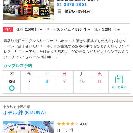
03-3876-3051
鶯谷駅 (徒歩1分)
休憩
2,590 円 ～
サービスタイム
4,890 円 ～
宿泊
5,290 円 ～
料金
鶯谷駅北口のモダン＆リーズナブルホテル！ 驚きの価格でも使えるお得なク
ーポンは是非使いたい！！ホテルが密集する鶯谷の中でもひときわ輝くサンパ
レス。リニューアルしたばかりの館内は、どの部屋もピカピカ！シンプル＆ス
タイリッシュなルームの随所に...
カップルズ予約
木
金
土
日
月
火
6
7
8
9
10
11
8/
-
-
-
-
-
もっと見る
東京都 台東区根岸
ホテル 絆 (KIZUNA)
5つ星のうち4
4.00
口コミ - 件