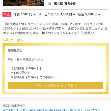
鶯谷駅 (徒歩3分)
休憩
3,500 円 ～
サービスタイム
4,300 円 ～
宿泊
5,000 円 ～
料金
【毎月更新！VODリニューアル☆】 洋画、邦画、Vシネマ、バラエティetc…
1000タイトル超のコンテンツ数を誇るVODを、 全室でお楽しみ頂けます☆ 当
ホテルでの素敵なひと時を、極上のエンタメが彩ります!! 【2時間3,5...
クーポン
期間限定☆
平日・月～木限定クーポン
【宿泊1部（19時～）】
⇒1,000円OFF
※宿泊2部（21時～）での利用不...
クーポン内容をもっと見る
東京都 台東区根岸
HOTEL LUX - one and only resort - (ホテル ラックス)