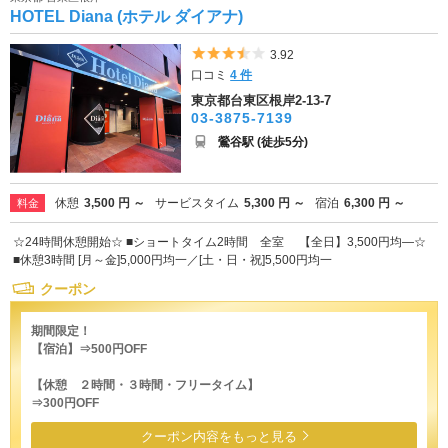
HOTEL Diana (ホテル ダイアナ)
5つ星のうち3.5
3.92
口コミ
4 件
東京都台東区根岸2-13-7
03-3875-7139
鶯谷駅 (徒歩5分)
休憩
3,500 円 ～
サービスタイム
5,300 円 ～
宿泊
6,300 円 ～
料金
☆24時間休憩開始☆ ■ショートタイム2時間 全室 【全日】3,500円均―☆
■休憩3時間 [月～金]5,000円均一／[土・日・祝]5,500円均一
クーポン
期間限定！
【宿泊】⇒500円OFF
【休憩 ２時間・３時間・フリータイム】
⇒300円OFF
クーポン内容をもっと見る