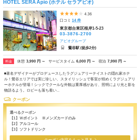
HOTEL SERA Apio (ホテル セラアピオ)
5つ星のうち4
4.36
口コミ
14 件
東京都台東区根岸1-5-23
03-3876-2700
アピオグループ
鶯谷駅 (徒歩2分)
休憩
3,990 円 ～
サービスタイム
6,000 円 ～
宿泊
7,990 円 ～
料金
■著名デザイナーがプロデュースしたラグジュアリーテイストの隠れ家ホテ
ル！鶯谷エリアでは実に珍しい、スタイリッシュで客室が煌めくラグジュアリ
ーホテルが登場！シックでクールな外観は重厚感があり、照明により光と影を
物語るよう。ロビーも落ち着い...
クーポン
選べるクーポン
【1】Ｗポイント ※メンズカードのみ
【2】アルコール
【3】ソフトドリンク
クーポン内容をもっと見る