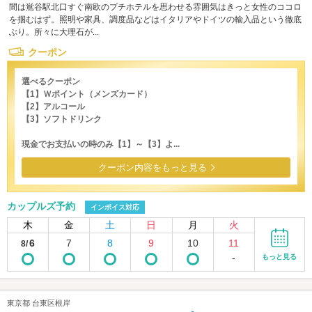
間は鴬谷駅北口すぐ南欧のプチホテルを思わせる雰囲気はきっと女性のココロ
を掴むはず。照明や家具、調度品などはイタリアやドイツの輸入品という徹底
ぶり。所々に大理石が...
クーポン
選べるクーポン
【1】Ｗポイント（メンズカード）
【2】アルコール
【3】ソフトドリンク
現金でお支払いの時のみ【1】～【3】よ...
クーポン内容をもっと見る
カップルズ予約
インボイス対応
木
金
土
日
月
火
6
7
8
9
10
11
8/
-
もっと見る
東京都 台東区根岸