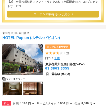
【2】[全日]休憩1組にソフトドリンク2本＋[土曜限定!!] さらにプレゼン
トサービス
クーポン内容をもっと見る
東京都 荒川区西日暮里
HOTEL Papion (ホテル パピオン)
カップルズおすすめ
5つ星のうち4
4.28
口コミ
1 件
東京都荒川区西日暮里5-15-5
03-3803-3355
鶯谷駅 (車5分)
フォトギャラリー
休憩
4,180 円 ～
サービスタイム
5,950 円 ～
宿泊
8,580 円 ～
料金