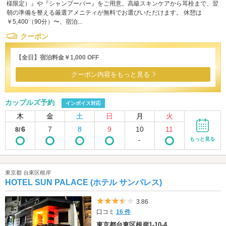
様限定）』や『シャンプーバー』をご用意。高級スキンケアから耳栓まで、翌
朝の準備を整える厳選アメニティが無料でお選びいただけます。 休憩は
￥5,400（90分）〜、宿泊...
クーポン
【全日】宿泊料金￥1,000 OFF
クーポン内容をもっと見る
カップルズ予約
インボイス対応
木
金
土
日
月
火
6
7
8
9
10
11
8/
-
もっと見る
東京都 台東区根岸
HOTEL SUN PALACE (ホテル サンパレス)
5つ星のうち3.5
3.86
口コミ
16 件
東京都台東区根岸1-10-4