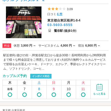
5つ星のうち3
3.09
口コミ
6 件
東京都台東区根岸1-8-4
03-5603-6555
鶯谷駅 (徒歩1分)
休憩
3,900 円 ～
サービスタイム
4,900 円 ～
宿泊
6,900 円 ～
料金
駅近便利♪遊びの街・JR鴬谷駅北口から徒歩30秒！長時間利用から2時間利用
まで様々な料金設定をご用意しております♪大好評の無料ウェルカムサービス
で皆様をお出迎え♪ケーキ、ドーナツ、エクレア、季節セレクトアイスクリー
ム、ソフトドリンク、コーヒ...
カップルズ予約
インボイス対応
木
金
土
日
月
火
6
7
8
9
10
11
8/
もっと見る
東京都 台東区根岸