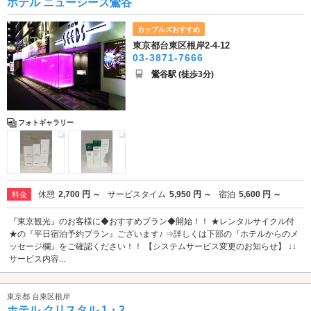
ホテル ニューシーズ鶯谷
カップルズおすすめ
東京都台東区根岸2-4-12
03-3871-7666
鶯谷駅 (徒歩3分)
フォトギャラリー
休憩
2,700 円 ～
サービスタイム
5,950 円 ～
宿泊
5,600 円 ～
料金
『東京観光』のお客様に◆おすすめプラン◆開始！！ ★レンタルサイクル付
★の『平日宿泊予約プラン』ございます♪ ⇒詳しくは下部の『ホテルからのメ
ッセージ欄』をご確認ください！！ 【システムサービス変更のお知らせ】 ↓↓
サービス内容...
東京都 台東区根岸
ホテル クリスタル 1・2