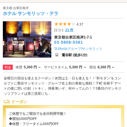
東京都 台東区根岸
ホテル サンモリッツ・テラ
5つ星のうち4
4.37
口コミ
21 件
東京都台東区根岸1-7-1
03-5808-0381
St.Moritzグループ/サンモリッツ
鶯谷駅 (徒歩1分)
休憩
5,300 円 ～
サービスタイム
5,300 円 ～
宿泊
8,300 円 ～
料金
金曜日の宿泊も使えるクーポン！休憩は土・日も使える！！‘和モダン’をコン
セプトに鶯谷サンモリッツ・グループ史上初の果敢な挑戦！下町‘谷根千’デー
トの後に憩いの刻（トキ）。弾幕薄いぞ、何やってんの！？3番目のサンモリ
ッツブランドは第三惑星にち...
クーポン
ご休憩でもご宿泊でも全日利用可能！
◆宿泊1000円OFF
◆休憩・フリータイム500円OFF