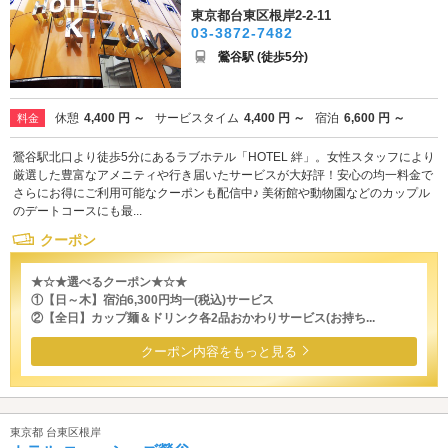
東京都台東区根岸2-2-11
03-3872-7482
鶯谷駅 (徒歩5分)
休憩
4,400 円 ～
サービスタイム
4,400 円 ～
宿泊
6,600 円 ～
料金
鶯谷駅北口より徒歩5分にあるラブホテル「HOTEL 絆」。女性スタッフにより
厳選した豊富なアメニティや行き届いたサービスが大好評！安心の均一料金で
さらにお得にご利用可能なクーポンも配信中♪ 美術館や動物園などのカップル
のデートコースにも最...
クーポン
★☆★選べるクーポン★☆★
①【日～木】宿泊6,300円均一(税込)サービス
②【全日】カップ麺＆ドリンク各2品おかわりサービス(お持ち...
クーポン内容をもっと見る
東京都 台東区根岸