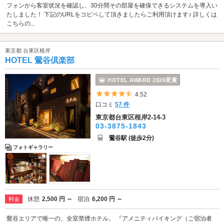
フォンから客室状況を確認し、30分間その部屋を確保できるシステムを導入い
たしました！ 下記のURLをコピペして頂きましたらご利用頂けます♪ 詳しくは
こちらの...
東京都 台東区根岸
HOTEL 鶯谷倶楽部
HOTEL AWARD 2026受賞
5つ星のうち4.5
4.52
口コミ
57 件
東京都台東区根岸2-14-3
03-3875-1843
鶯谷駅 (徒歩2分)
フォトギャラリー
休憩
2,500 円 ～
宿泊
6,200 円 ～
料金
鶯谷エリアで唯一の、全室禁煙ホテル。 『アメニティバイキング（ご宿泊者