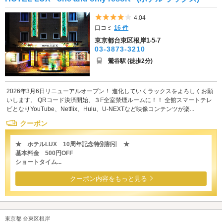
5つ星のうち4
4.04
口コミ
16 件
東京都台東区根岸1-5-7
03-3873-3210
鶯谷駅 (徒歩2分)
2026年3月6日リニューアルオープン！ 進化していくラックスをよろしくお願
いします。 QRコード決済開始、３F全室禁煙ルームに！！ 全館スマートテレ
ビとなりYouTube、Netflix、Hulu、U-NEXTなど映像コンテンツが楽...
クーポン
★ ホテルLUX 10周年記念特別割引 ★
基本料金 500円OFF
ショートタイム...
クーポン内容をもっと見る
東京都 台東区根岸