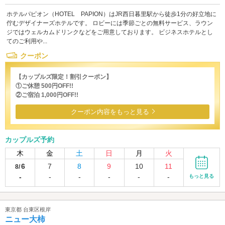
ホテルパピオン（HOTEL PAPION）はJR西日暮里駅から徒歩1分の好立地に
佇むデザイナーズホテルです。 ロビーには季節ごとの無料サービス、ラウン
ジではウェルカムドリンクなどをご用意しております。 ビジネスホテルとし
てのご利用や...
クーポン
【カップルズ限定！割引クーポン】
①ご休憩 500円OFF!!
②ご宿泊 1,000円OFF!!
クーポン内容をもっと見る
カップルズ予約
木
金
土
日
月
火
6
7
8
9
10
11
8/
-
-
-
-
-
-
もっと見る
東京都 台東区根岸
ニュー大柿