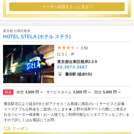
クーポン内容をもっと見る
東京都 台東区根岸
HOTEL STELA (ホテル ステラ)
5つ星のうち3.5
3.50
口コミ - 件
東京都台東区根岸2-2-9
03-3873-2667
鶯谷駅 (徒歩5分)
休憩
3,500 円 ～
サービスタイム
3,500 円 ～
宿泊
5,000 円 ～
料金
鶯谷駅北口より徒歩5分と好アクセス！お客様に満足のいくサービスと設備・
リーズナブルな料金をご提供いたします★ 上野や浅草デートの際にご来店さ
れるリピーター様多数！お一人様でもご利用可能なビジネスプランもございま
すので詳しくはお電話にてお問...
クーポン