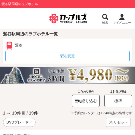
鶯谷駅周辺のラブホテル
検索
マイメニュー
鶯谷駅周辺のラブホテル一覧
鶯谷
駅を変更
こだわり条件
並び替え
絞り込む
標準
1 ～ 19件目 /
19件
※予約カレンダーは12:40時点の情報です
DVDプレーヤー
リセット