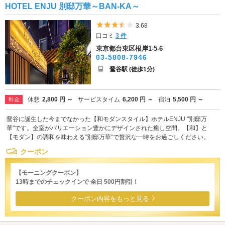
HOTEL ENJU 別邸万華～BAN-KA～
5つ星のうち3.5
3.68
口コミ
3 件
東京都台東区根岸1-5-6
03-5808-7946
鶯谷駅 (徒歩1分)
休憩
2,800 円 ～
サービスタイム
6,200 円 ～
宿泊
5,500 円 ～
料金
鶯谷に誕生した今までなかった【和モダンスタイル】ホテルENJU "別邸万
華"です。全室がバリエーション豊かにデザインされた癒し空間。【和】と
【モダン】の調和を味わえる”別邸万華“で贅沢な一時をお過ごしください。
クーポン
【モーニングクーポン】
13時までのチェックインで 全日 500円割引！
クーポン内容をもっと見る