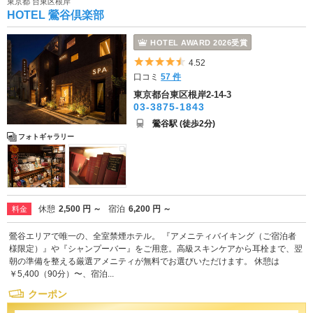
東京都 台東区根岸
HOTEL 鶯谷倶楽部
HOTEL AWARD 2026受賞
5つ星のうち4.5
4.52
口コミ
57 件
東京都台東区根岸2-14-3
03-3875-1843
鶯谷駅 (徒歩2分)
フォトギャラリー
休憩
2,500 円 ～
宿泊
6,200 円 ～
料金
鶯谷エリアで唯一の、全室禁煙ホテル。 『アメニティバイキング（ご宿泊者
様限定）』や『シャンプーバー』をご用意。高級スキンケアから耳栓まで、翌
朝の準備を整える厳選アメニティが無料でお選びいただけます。 休憩は
￥5,400（90分）〜、宿泊...
クーポン