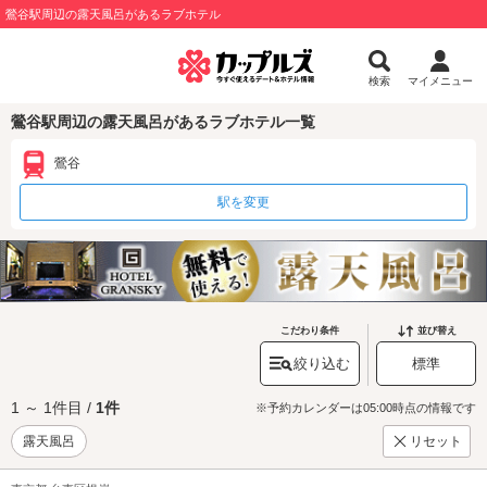
鶯谷駅周辺の露天風呂があるラブホテル
検索
マイメニュー
鶯谷駅周辺の露天風呂があるラブホテル一覧
鶯谷
駅を変更
こだわり条件
並び替え
絞り込む
標準
1 ～ 1件目 /
1件
※予約カレンダーは05:00時点の情報です
露天風呂
リセット