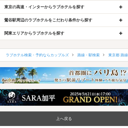
東京の高速・インターからラブホテルを探す
鶯谷駅周辺のラブホテルをこだわり条件から探す
関東エリアからラブホテルを探す
ラブホテル検索・予約ならカップルズ
路線・駅検索
東京都 路
上へ戻る