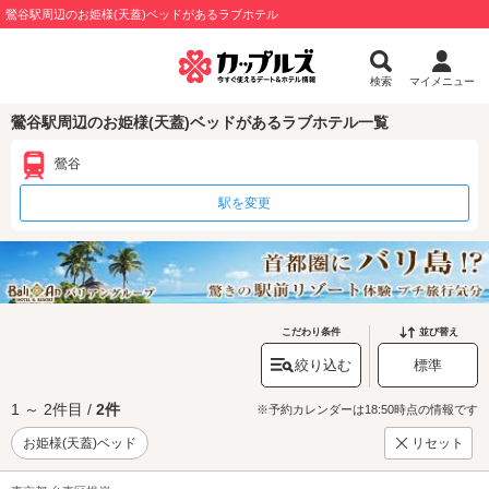
鶯谷駅周辺のお姫様(天蓋)ベッドがあるラブホテル
検索
マイメニュー
鶯谷駅周辺のお姫様(天蓋)ベッドがあるラブホテル一覧
鶯谷
駅を変更
こだわり条件
並び替え
絞り込む
標準
1 ～ 2件目 /
2件
※予約カレンダーは18:50時点の情報です
お姫様(天蓋)ベッド
リセット