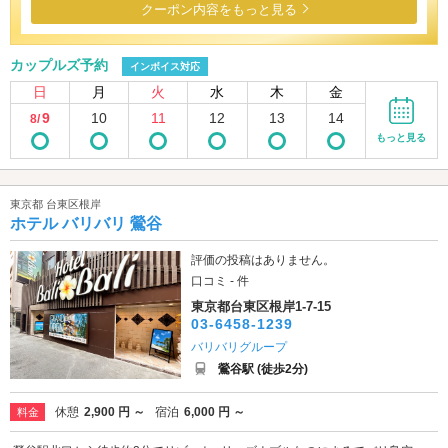
クーポン内容をもっと見る
カップルズ予約
インボイス対応
日
月
火
水
木
金
9
10
11
12
13
14
8/
もっと見る
東京都 台東区根岸
ホテル バリバリ 鶯谷
評価の投稿はありません。
口コミ - 件
東京都台東区根岸1-7-15
03-6458-1239
バリバリグループ
鶯谷駅 (徒歩2分)
休憩
2,900 円 ～
宿泊
6,000 円 ～
料金