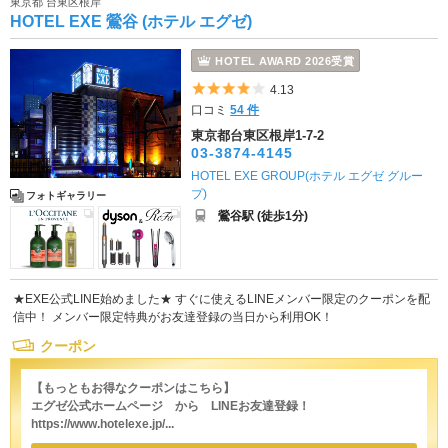
東京都 台東区根岸
HOTEL EXE 鶯谷 (ホテル エグゼ)
HOTEL AWARD 2026受賞
5つ星のうち4
4.13
口コミ
54 件
東京都台東区根岸1-7-2
03-3874-4145
HOTEL EXE GROUP(ホテル エグゼ グルー
プ)
フォトギャラリー
鶯谷駅 (徒歩1分)
★EXE公式LINE始めました★ すぐに使えるLINEメンバー限定のクーポンを配
信中！ メンバー限定特典がお友達登録の当日から利用OK！
クーポン
【もっともお得なクーポンはこちら】
エグゼ公式ホームページ から LINEお友達登録！
https://www.hotelexe.jp/...