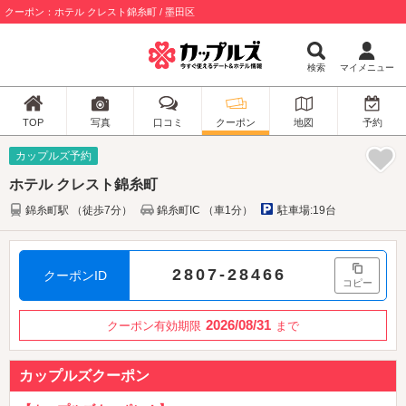
クーポン：ホテル クレスト錦糸町 / 墨田区
検索
マイメニュー
TOP
写真
口コミ
クーポン
地図
予約
カップルズ予約
ホテル クレスト錦糸町
錦糸町駅 （徒歩7分）
錦糸町IC （車1分）
駐車場:19台
2807-28466
クーポンID
コピー
2026/08/31
クーポン有効期限
まで
カップルズクーポン