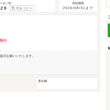
ーポンID
有効期限
529
2026/08/31まで
IDをコピー
円割引
提示お願いいたします。
署名欄