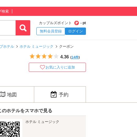
プ検索
カップルズポイント
- pt
無料会員登録
ログイン
ブホテル
ホテル ミュージック
クーポン
5つ星のうち4
4.36
(
14件
)
お気に入りに追加
地図
予約
このホテルをスマホで見る
ホテル ミュージック