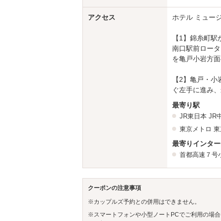
アクセス
ホテル ミュー
【1】錦糸町駅
南口駅前ロータ
を亀戸小岩方面
【2】亀戸・小
ぐ左手に進み、
最寄り駅
JR東日本
JR
東京メトロ
東
最寄りインター
首都高速７号
クーポンの注意事項
※カップルズ予約との併用はできません。
※スマートフォンや小型ノートPCでご利用の場合