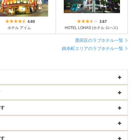
5つ星のうち4.5
5つ星のうち3.5
4.60
3.67
ホテル アイム
HOTEL LOHAS (ホテル ロハス)
墨田区のラブホテル一覧
錦糸町エリアのラブホテル一覧
す
探す
探す