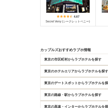
5つ星のうち4.5
4.67
Secret Veny (シークレットベニー)
カップルズおすすめラブホ情報
東京の市区町村からラブホテルを探す
東京のホテルエリアからラブホテルを探
東京のデートスポットからラブホテルを
東京の路線・駅からラブホテルを探す
東京の高速・インターからラブホテルを