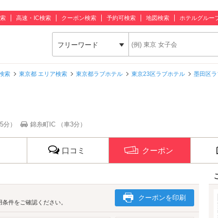
索
高速・IC検索
クーポン検索
予約可検索
地図検索
ホテルグルー
フリーワード
検索
東京都 エリア検索
東京都ラブホテル
東京23区ラブホテル
墨田区ラ
5分）
錦糸町IC （車3分）
口コミ
クーポン
クーポンを印刷
用条件をご確認ください。