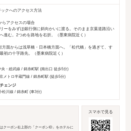
ジックへのアクセス方法
からアクセスの場合
リーをみずほ銀行側に斜向かいに渡る。そのまま京葉道路沿い
へ進む。2つめを路地を右折。（墨東病院近く）
岩方面からは浅草橋・日本橋方面へ。「松代橋」を過ぎて、す
最初の十字路先。（墨東病院近く）
中央・総武線
/
錦糸町駅
(南出口 徒歩5分)
京メトロ半蔵門線
/
錦糸町駅
(徒歩5分)
チェンジ
小松川線
/
錦糸町
(車3分)
スマホで見る
はクーポン右上部の「クーポンID」をホテルに