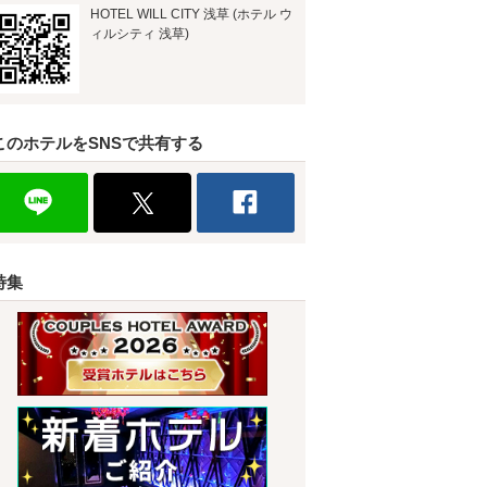
HOTEL WILL CITY 浅草 (ホテル ウ
ィルシティ 浅草)
このホテルをSNSで共有する
特集