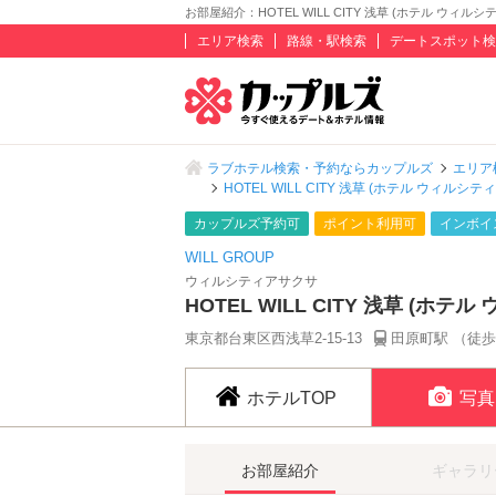
お部屋紹介：HOTEL WILL CITY 浅草 (ホテル ウィルシテ
エリア検索
路線・駅検索
デートスポット検
ラブホテル検索・予約ならカップルズ
エリア
HOTEL WILL CITY 浅草 (ホテル ウィルシティ
カップルズ予約可
ポイント利用可
インボイ
WILL GROUP
ウィルシティアサクサ
HOTEL WILL CITY 浅草 (ホテ
東京都台東区西浅草2-15-13
田原町駅 （徒歩
ホテルTOP
写真
お部屋紹介
ギャラリ