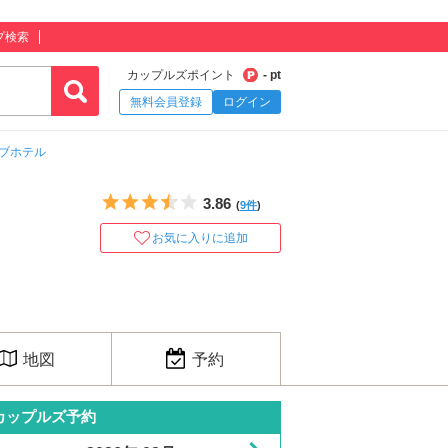
プ検索
カップルズポイント
- pt
無料会員登録
ログイン
ブホテル
5つ星のうち3.5
3.86
(
9件
)
お気に入りに追加
地図
予約
カップルズ予約