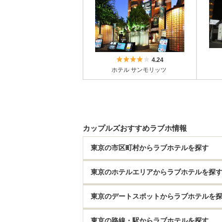
5つ星のうち4
4.24
ホテル サンモリッツ
カップルズおすすめラブホ情報
東京の市区町村からラブホテルを探す
東京のホテルエリアからラブホテルを探
東京のデートスポットからラブホテルを
東京の路線・駅からラブホテルを探す