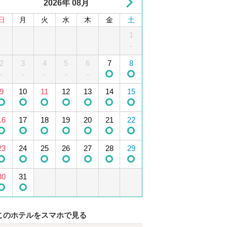
2026年 08月
日
月
火
水
木
金
土
1
2
3
4
1
5
-
2
6
3
7
4
8
5
9
10
6
11
7
12
8
-
-
-
-
-
13
9
10
14
15
11
12
16
13
17
14
18
15
19
16
20
17
21
18
22
19
23
20
24
21
25
22
26
23
27
24
28
25
29
26
30
27
28
29
30
31
このホテルをスマホで見る