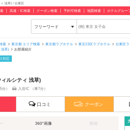
ィ 浅草) / 台東区
索
高速・IC検索
クーポン検索
予約可検索
地図検索
ホテルグルー
フリーワード
検索
東京都 エリア検索
東京都ラブホテル
東京23区ラブホテル
台東区ラ
 浅草)
お部屋紹介
ス対応
ル ウィルシティ 浅草)
5分）
入谷IC （車7分）
口コミ
クーポン
ー
360°画像
動画