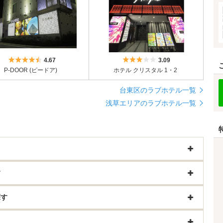
5つ星のうち4.5
5つ星のうち3
4.67
3.09
P-DOOR (ピードア)
ホテル クリスタル 1・2
台東区のラブホテル一覧
浅草エリアのラブホテル一覧
す
探す